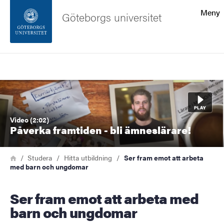
Sökfunktionen
Meny
Göteborgs universitet
Sidfoten
Sök
Kontakta universitetet
Bild
Om webbplatsen
Video (2:02)
Påverka framtiden - bli ämneslärare!
Länkstig
Hem
Studera
Hitta utbildning
Ser fram emot att arbeta
med barn och ungdomar
Ser fram emot att arbeta med
barn och ungdomar