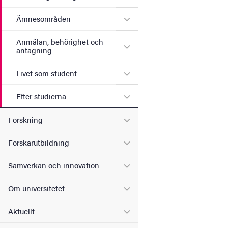
Undermeny för Ämnesomr
Ämnesområden
Anmälan, behörighet och
Undermeny för Anmälan, b
antagning
Undermeny för Livet som s
Livet som student
Undermeny för Efter studie
Efter studierna
Undermeny för Forskning
Forskning
Undermeny för Forskarutbi
Forskarutbildning
Undermeny för Samverkan 
Samverkan och innovation
Undermeny för Om universi
Om universitetet
Undermeny för Aktuellt
Aktuellt