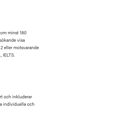
n om minst 180
sökande visa
 2 eller motsvarande
L, IELTS.
rt och inkluderar
a individuella och