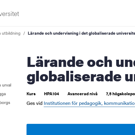
ersitet
a utbildning
Lärande och undervisning i det globaliserade universit
Lärande och undervisning i det
globaliserade u
 urval
ugga
Kurs
HPA104
Avancerad nivå
7,5 högskolepo
borgs
Ges vid
Institutionen för pedagogik, kommunikatio