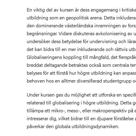
En viktig del av kursen är dess engagemang i kritisk
utbildning som en geopolitisk arena. Detta inkluder
den dominerande västerländska inramningen av for
begränsningar. Vidare diskuteras avkolonisering av u
undersöker dess betydelse för undervisning och lära
det kan bidra till en mer inkluderande och rättvis utb
Globaliseringens koppling till mångfald, det flersprå
breddat deltagande betraktas också som centrala te
belyses för att förstå hur högre utbildning kan anpa
behoven hos en alltmer diversifierad studentgrupp o
Under kursen ges du möjlighet att utforska en specifi
relaterad till globalisering i högre utbildning. Detta g
tillämpa ett mikro-, meso-, eller makroperspektiv på
intresserar dig, vilket bidrar till en djupare förståel
påverkar den globala utbildningsdynamiken.