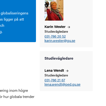
 globaliseringens
s ligger på att
och
Karin
Wester
g.
Studievägledare
031-786 20 52
karin.wester@gu.se
Studievägledare
Lena
Wendt
Studievägledare
031-786 21 67
lena.wendt@ped.gu.se
sering inom högre
ör hur globala trender