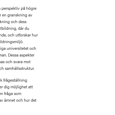
a perspektiv på högre
ar en granskning av
skning och dess
tbildning, där du
nde, och utforskar hur
ildningsmiljö.
kiga universitetet och
man. Dessa aspekter
ssas och svara mot
ch samhällsstruktur.
k frågeställning
er dig möjlighet att
 en fråga som
se av ämnet och hur det