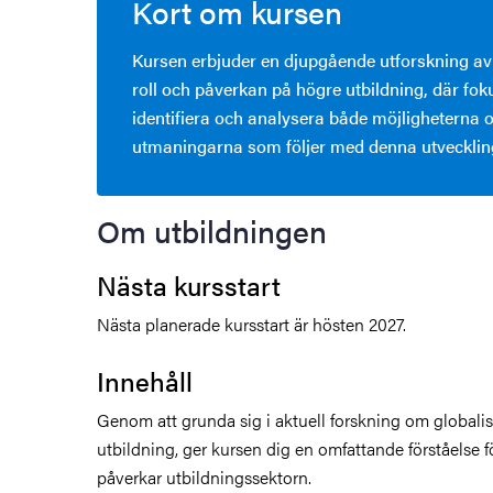
Kort om kursen
åden
Kursen erbjuder en djupgående utforskning av
roll och påverkan på högre utbildning, där foku
ehörighet och antagning
identifiera och analysera både möjligheterna 
utmaningarna som följer med denna utvecklin
tudent
rna
Om utbildningen
Nästa kursstart
ldning
Nästa planerade kursstart är hösten 2027.
och innovation
Innehåll
tetet
Genom att grunda sig i aktuell forskning om globali
utbildning, ger kursen dig en omfattande förståelse f
påverkar utbildningssektorn.