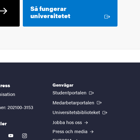
Så fungerar
Extern länk
universitetet
Genvägar
ress
(Extern länk)
Studentportalen
nisation
(Extern länk)
Medarbetarportalen
er: 202100-3153
(Extern länk)
Universitetsbiblioteket
Jobba hos oss
ler
Press och media
kedin
youtube
instagram