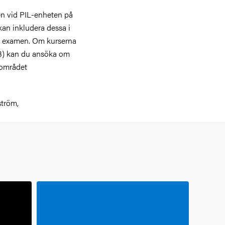
en vid PIL-enheten på
kan inkludera dessa i
n examen. Om kurserna
03) kan du ansöka om
dområdet
ström,