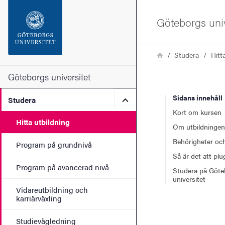
Sökfunktionen
Göteborgs univ
Sidfoten
Länkstig
Hem
Studera
Hitt
Kontakta universitetet
Göteborgs universitet
Sidans innehåll
Undermeny för Studera
Studera
Om webbplatsen
Kort om kursen
Hitta utbildning
Om utbildningen
Behörigheter och
Program på grundnivå
Så är det att pl
Program på avancerad nivå
Studera på Göte
universitet
Vidareutbildning och
karriärväxling
Studievägledning