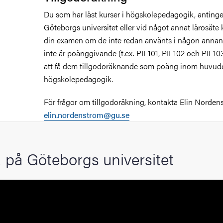
Du som har läst kurser i högskolepedagogik, anting
Göteborgs universitet eller vid något annat lärosäte 
din examen om de inte redan använts i någon anna
inte är poänggivande (t.ex. PIL101, PIL102 och PIL1
att få dem tillgodoräknande som poäng inom huvu
högskolepedagogik.
För frågor om tillgodoräkning, kontakta Elin Norden
elin.nordenstrom@gu.se
 på Göteborgs universitet