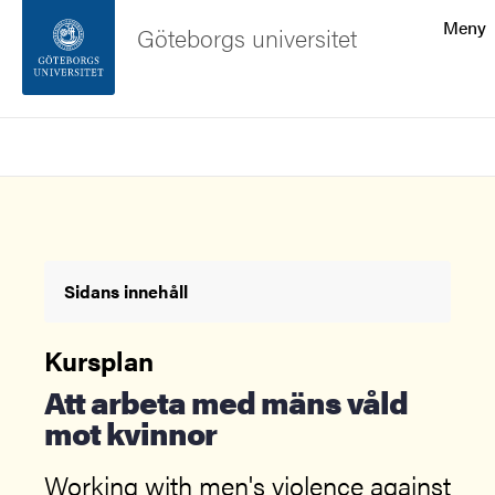
Sökfunktionen
Meny
Göteborgs universitet
Sidfoten
Sök
Kontakta universitetet
Om webbplatsen
Sidans innehåll
Kursplan
Att arbeta med mäns våld
mot kvinnor
Working with men's violence against