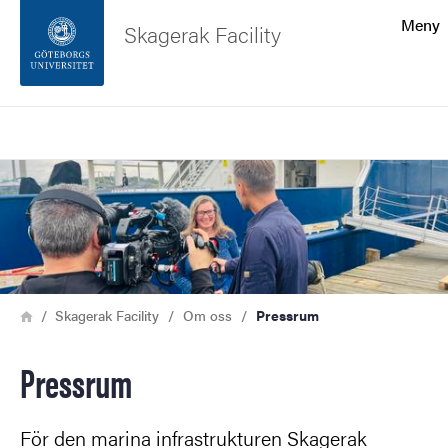
Sökfunktionen
Meny
Skagerak Facility
Sidfoten
Sök
Kontakta universitetet
Bild
Om webbplatsen
Länkstig
Hem
Skagerak Facility
Om oss
Pressrum
Pressrum
För den marina infrastrukturen Skagerak