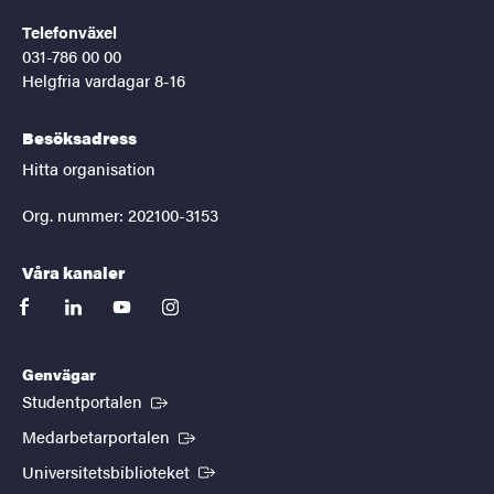
Telefonväxel
031-786 00 00
Helgfria vardagar 8-16
Besöksadress
Hitta organisation
Org. nummer: 202100-3153
Våra kanaler
facebook
linkedin
youtube
instagram
Genvägar
(Extern länk)
Studentportalen
(Extern länk)
Medarbetarportalen
(Extern länk)
Universitetsbiblioteket