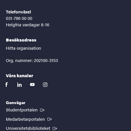
Telefonväxel
031-786 00 00
Helgfria vardagar 8-16
Besöksadress
Hitta organisation
Org. nummer: 202100-3153
Våra kanaler
facebook
linkedin
youtube
instagram
Genvägar
(Extern länk)
Studentportalen
(Extern länk)
Medarbetarportalen
(Extern länk)
Universitetsbiblioteket