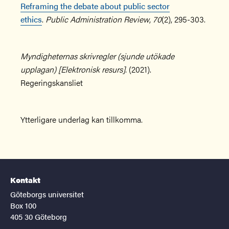
Reframing the debate about public sector
ethics
.
Public Administration Review
,
70
(2), 295-303.
Myndigheternas skrivregler (sjunde utökade
upplagan) [Elektronisk resurs]
. (2021).
Regeringskansliet
Ytterligare underlag kan tillkomma.
Kontakt
Göteborgs universitet
Box 100
405 30 Göteborg