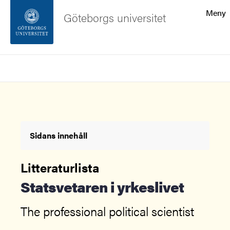
Sökfunktionen
Meny
Göteborgs universitet
Sidfoten
Sök
Kontakta universitetet
Om webbplatsen
Sidans innehåll
Litteraturlista
Statsvetaren i yrkeslivet
The professional political scientist