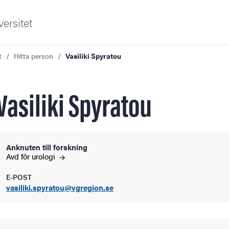
ersitet
t
Hitta person
Vasiliki Spyratou
Vasiliki Spyratou
ldning
Anknuten till forskning
Avd för
urologi
och innovation
E-POST
vasiliki.spyratou@vgregion.se
tetet