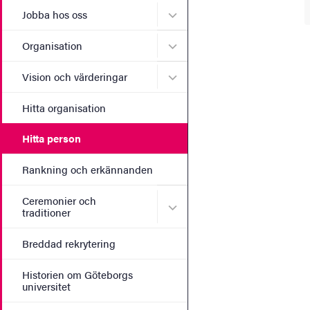
Undermeny för Jobba hos 
Jobba hos oss
Undermeny för Organisati
Organisation
Undermeny för Vision och 
Vision och värderingar
Hitta organisation
Hitta person
Rankning och erkännanden
Ceremonier och
Undermeny för Ceremonier 
traditioner
Breddad rekrytering
Historien om Göteborgs
universitet