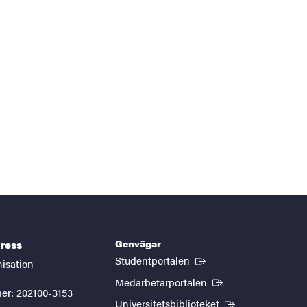
Genvägar
ress
(Extern länk)
Studentportalen
nisation
(Extern länk)
Medarbetarportalen
er: 202100-3153
(Extern länk)
Universitetsbiblioteket