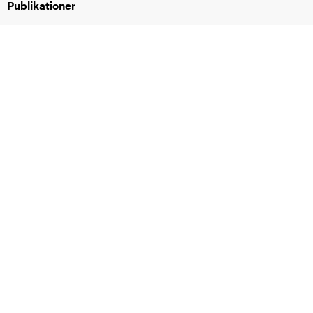
Publikationer
oss
on
värderingar
och traditioner