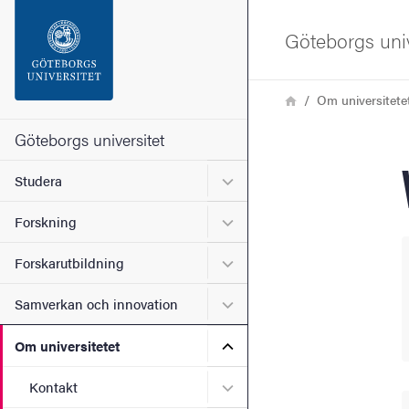
Sökfunktionen
Göteborgs univ
Sidfoten
Länkstig
Hem
Om universitete
Kontakta universitetet
Göteborgs universitet
Undermeny för Studera
Studera
Om webbplatsen
Undermeny för Forskning
Forskning
Undermeny för Forskarutbi
Forskarutbildning
Undermeny för Samverkan 
Samverkan och innovation
Undermeny för Om universi
Om universitetet
Undermeny för Kontakt
Kontakt