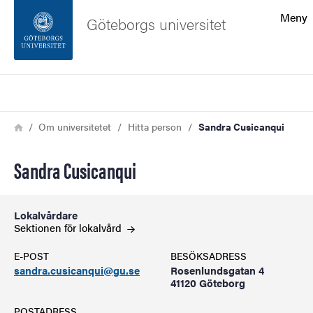
Sökfunktionen
Meny
Göteborgs universitet
Sidfoten
Sök
Kontakta universitetet
Länkstig
Hem
Om universitetet
Hitta person
Sandra Cusicanqui
Om webbplatsen
Sandra Cusicanqui
Lokalvårdare
Sektionen för lokalvård
E-POST
BESÖKSADRESS
sandra.cusicanqui@gu.se
Rosenlundsgatan 4
41120 Göteborg
POSTADRESS