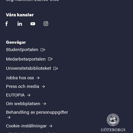
Våra kanaler
facebook
linkedin
youtube
instagram
Genvägar
(Extern länk)
Studentportalen
(Extern länk)
Medarbetarportalen
(Extern länk)
Universitetsbiblioteket
Jobba hos oss
Press och media
EUTOPIA
Om webbplatsen
Behandling av personuppgifter
Cookie-inställningar