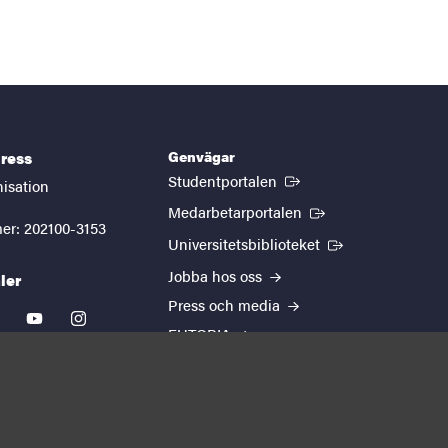
Genvägar
ress
(Extern länk)
Studentportalen
nisation
(Extern länk)
Medarbetarportalen
er: 202100-3153
(Extern länk)
Universitetsbiblioteket
Jobba hos oss
ler
Press och media
kedin
youtube
instagram
EUTOPIA
Om webbplatsen
Behandling av
personuppgifter
Cookie-inställningar