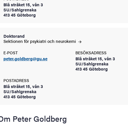
Blå stråket 15, vån 3
oss
SU/Sahlgrenska
413 45 Göteborg
on
värderingar
Doktorand
Sektionen för psykiatri och
neurokemi
E-POST
BESÖKSADRESS
peter.goldberg@gu.se
Blå stråket 15, vån 3
SU/Sahlgrenska
413 45 Göteborg
POSTADRESS
och traditioner
Blå stråket 15, vån 3
SU/Sahlgrenska
413 45 Göteborg
Om Peter Goldberg