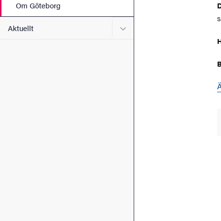
Om Göteborg
D
s
Undermeny för Aktuellt
Aktuellt
B
Ä