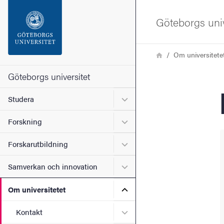
Sökfunktionen
Göteborgs univ
Sidfoten
Länkstig
Hem
Om universitete
Kontakta universitetet
Göteborgs universitet
Undermeny för Studera
Studera
Om webbplatsen
Undermeny för Forskning
Forskning
Undermeny för Forskarutbi
Forskarutbildning
Undermeny för Samverkan 
Samverkan och innovation
Undermeny för Om universi
Om universitetet
Undermeny för Kontakt
Kontakt