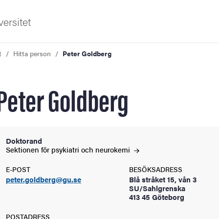
ersitet
t
Hitta person
Peter Goldberg
Peter Goldberg
ldning
Doktorand
Sektionen för psykiatri och
neurokemi
och innovation
E-POST
BESÖKSADRESS
peter.goldberg@gu.se
Blå stråket 15, vån 3
tetet
SU/Sahlgrenska
413 45 Göteborg
POSTADRESS