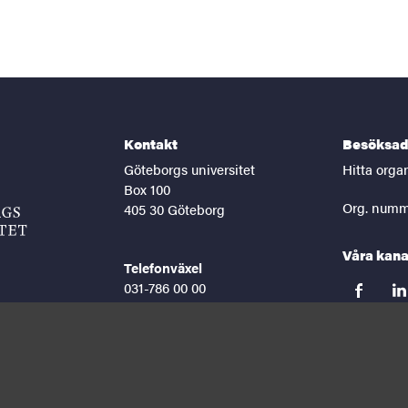
Kontakt
Besöksad
Göteborgs universitet
Hitta orga
Box 100
Org. numm
405 30 Göteborg
Våra kana
Telefonväxel
031-786 00 00
facebook
lin
Helgfria vardagar 8-16