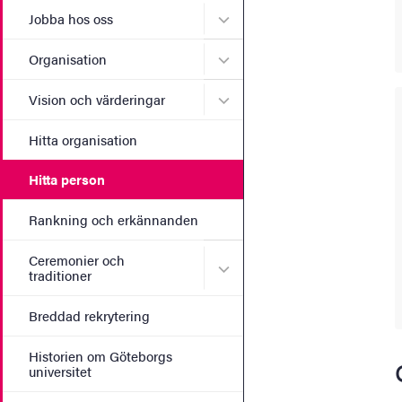
Undermeny för Jobba hos 
Jobba hos oss
Undermeny för Organisati
Organisation
Undermeny för Vision och 
Vision och värderingar
Hitta organisation
Hitta person
Rankning och erkännanden
Ceremonier och
Undermeny för Ceremonier 
traditioner
Breddad rekrytering
Historien om Göteborgs
universitet