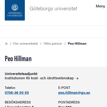
Sökfunktionen
Meny
Göteborgs universitet
Sidfoten
Sök
Kontakta universitetet
Länkstig
Hem
Om universitetet
Hitta person
Peo Hillman
Om webbplatsen
Peo Hillman
Universitetsadjunkt
Institutionen för kost- och
idrottsvetenskap
Telefon
E-POST
0706-36 50 50
peo.hillman@gu.se
BESÖKSADRESS
POSTADRESS
Läroverksgatan 5
Box 300