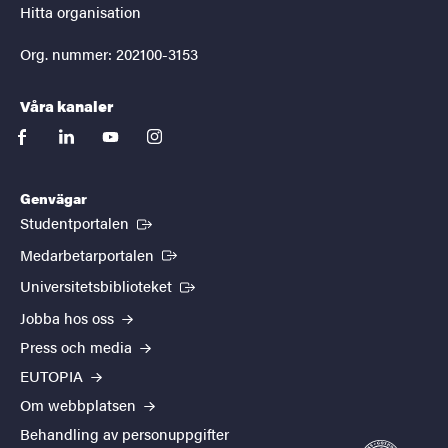
Hitta organisation
Org. nummer: 202100-3153
Våra kanaler
facebook
linkedin
youtube
instagram
Genvägar
(Extern länk)
Studentportalen
(Extern länk)
Medarbetarportalen
(Extern länk)
Universitetsbiblioteket
Jobba hos oss
Press och media
EUTOPIA
Om webbplatsen
Behandling av personuppgifter