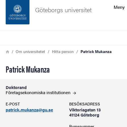
Sökfunktionen
Meny
Göteborgs universitet
Sidfoten
Sök
Kontakta universitetet
Länkstig
Hem
Om universitetet
Hitta person
Patrick Mukanza
Om webbplatsen
Patrick Mukanza
Doktorand
Företagsekonomiska
institutionen
E-POST
BESÖKSADRESS
patrick.mukanza@gu.se
Viktoriagatan 13
41124 Göteborg
Rumsnummer