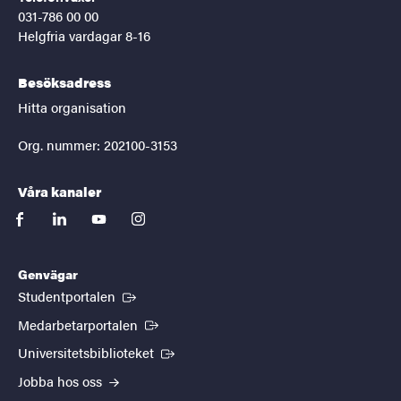
031-786 00 00
Helgfria vardagar 8-16
Besöksadress
Hitta organisation
Org. nummer: 202100-3153
Våra kanaler
facebook
linkedin
youtube
instagram
Genvägar
(Extern länk)
Studentportalen
(Extern länk)
Medarbetarportalen
(Extern länk)
Universitetsbiblioteket
Jobba hos oss