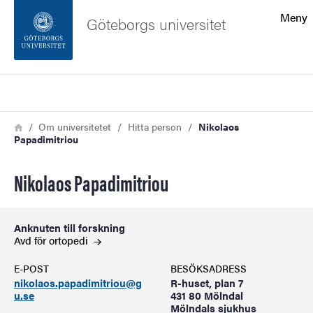
Sökfunktionen
Meny
Göteborgs universitet
Sidfoten
Sök
Kontakta universitetet
Länkstig
Hem
Om universitetet
Hitta person
Nikolaos
Papadimitriou
Om webbplatsen
Nikolaos Papadimitriou
Anknuten till forskning
Avd för
ortopedi
E-POST
BESÖKSADRESS
nikolaos.papadimitriou@g
R-huset, plan 7
u.se
431 80 Mölndal
Mölndals sjukhus