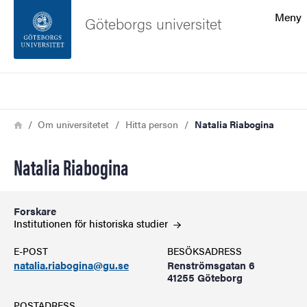
Sökfunktionen
Meny
Göteborgs universitet
Sidfoten
Sök
Kontakta universitetet
Länkstig
Hem
Om universitetet
Hitta person
Natalia Riabogina
Om webbplatsen
Natalia Riabogina
Forskare
Institutionen för historiska
studier
E-POST
BESÖKSADRESS
natalia.riabogina@gu.se
Renströmsgatan 6
41255 Göteborg
POSTADRESS