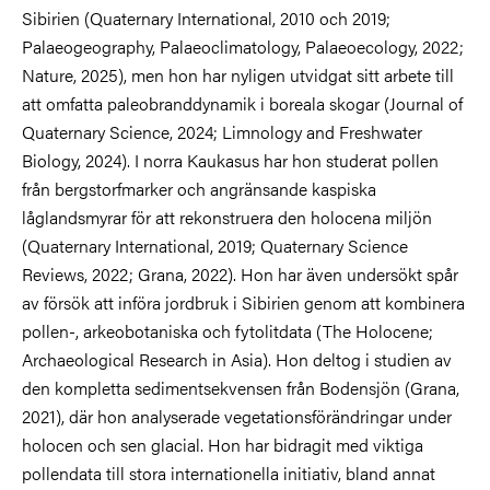
Sibirien (Quaternary International, 2010 och 2019;
Palaeogeography, Palaeoclimatology, Palaeoecology, 2022;
Nature, 2025), men hon har nyligen utvidgat sitt arbete till
att omfatta paleobranddynamik i boreala skogar (Journal of
Quaternary Science, 2024; Limnology and Freshwater
Biology, 2024). I norra Kaukasus har hon studerat pollen
från bergstorfmarker och angränsande kaspiska
låglandsmyrar för att rekonstruera den holocena miljön
(Quaternary International, 2019; Quaternary Science
Reviews, 2022; Grana, 2022). Hon har även undersökt spår
av försök att införa jordbruk i Sibirien genom att kombinera
pollen-, arkeobotaniska och fytolitdata (The Holocene;
Archaeological Research in Asia). Hon deltog i studien av
den kompletta sedimentsekvensen från Bodensjön (Grana,
2021), där hon analyserade vegetationsförändringar under
holocen och sen glacial. Hon har bidragit med viktiga
pollendata till stora internationella initiativ, bland annat