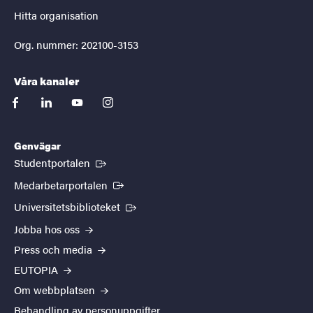
Hitta organisation
Org. nummer: 202100-3153
Våra kanaler
facebook
linkedin
youtube
instagram
Genvägar
(Extern länk)
Studentportalen
(Extern länk)
Medarbetarportalen
(Extern länk)
Universitetsbiblioteket
Jobba hos oss
Press och media
EUTOPIA
Om webbplatsen
Behandling av personuppgifter