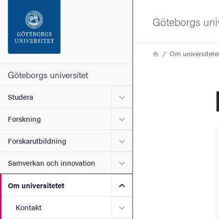
Sökfunktionen
Göteborgs univ
Sidfoten
Länkstig
Hem
Om universitete
Kontakta universitetet
Göteborgs universitet
Undermeny för Studera
Studera
Om webbplatsen
Undermeny för Forskning
Forskning
Undermeny för Forskarutbi
Forskarutbildning
Undermeny för Samverkan 
Samverkan och innovation
Undermeny för Om universi
Om universitetet
Undermeny för Kontakt
Kontakt