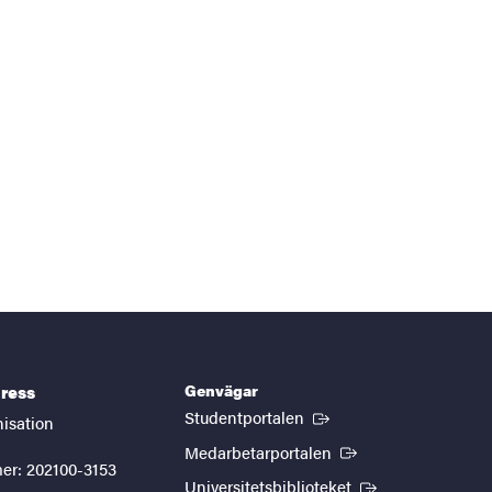
Genvägar
ress
(Extern länk)
Studentportalen
nisation
(Extern länk)
Medarbetarportalen
er: 202100-3153
(Extern länk)
Universitetsbiblioteket