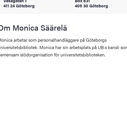
Vasagatan 1
Box 631
oss
411 24 Göteborg
405 30 Göteborg
on
Om Monica Säärelä
värderingar
onica arbetar som personalhandläggare på Göteborgs
niversitetsbibliotek. Monica har sin arbetsplats på UB:s kansli so
emensam stödorganisation för universitetsbiblioteken.
och traditioner