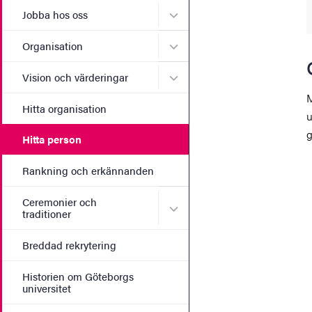
Undermeny för Jobba hos 
Jobba hos oss
Undermeny för Organisati
Organisation
Undermeny för Vision och 
Vision och värderingar
M
Hitta organisation
u
g
Hitta person
Rankning och erkännanden
Ceremonier och
Undermeny för Ceremonier 
traditioner
Breddad rekrytering
Historien om Göteborgs
universitet