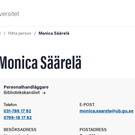
ersitet
t
Hitta person
Monica Säärelä
Monica Säärelä
ldning
Personalhandläggare
Bibliotekskansliet
och innovation
Telefon
E-POST
031-786 17 62
monica.saarela@ub.gu.se
tetet
0766-18 17 62
BESÖKSADRESS
POSTADRESS