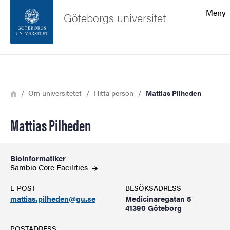
Sökfunktionen
Meny
Göteborgs universitet
Sidfoten
Sök
Kontakta universitetet
Länkstig
Hem
Om universitetet
Hitta person
Mattias Pilheden
Om webbplatsen
Mattias Pilheden
Bioinformatiker
Sambio Core
Facilities
E-POST
BESÖKSADRESS
mattias.pilheden@gu.se
Medicinaregatan 5
41390 Göteborg
POSTADRESS