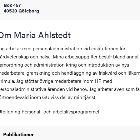
Box 457
oss
40530 Göteborg
on
Om Maria Ahlstedt
värderingar
ag arbetar med personaladministration vid institutionen för
årdvetenskap och hälsa. Mina arbetsuppgifter består bland annat
amordning och administration kring och introduktion av nya
edarbetare, granskning och handläggning av friskvård och läkem
rimula. Jag stöttar övriga medarbetare inom HR med
ersonaladministrativa ärenden vid behov. Jag arbetar även som fa
och traditioner
örtroendevald inom GU viss del av min tjänst.
tbildning Personal- och arbetslivsprogrammet.
Publikationer