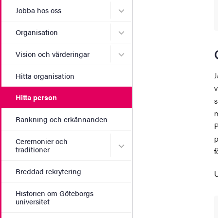
Undermeny för Jobba hos 
Jobba hos oss
Undermeny för Organisati
Organisation
Undermeny för Vision och 
Vision och värderingar
J
Hitta organisation
v
Hitta person
s
m
Rankning och erkännanden
P
p
Ceremonier och
Undermeny för Ceremonier 
traditioner
f
Breddad rekrytering
U
Historien om Göteborgs
universitet