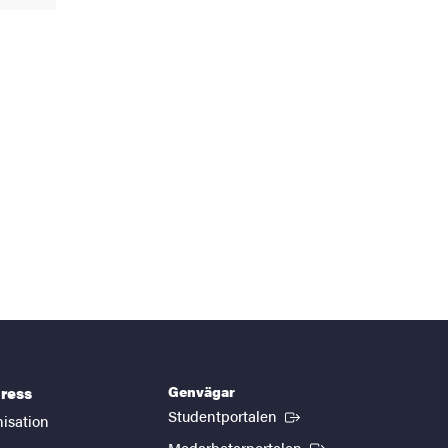
Genvägar
ress
(Extern länk)
Studentportalen
nisation
(Extern länk)
Medarbetarportalen