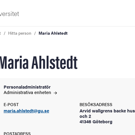
ersitet
t
Hitta person
Maria Ahlstedt
Maria Ahlstedt
ldning
Personaladministratör
Administrativa
enheten
och innovation
E-POST
BESÖKSADRESS
maria.ahlstedt@gu.se
Arvid wallgrens backe hus
tetet
och 2
41346 Göteborg
POSTADRESS