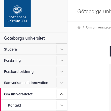
Sökfunktionen
Göteborgs univ
Sidfoten
Länkstig
Hem
Om universitete
Kontakta universitetet
Göteborgs universitet
Undermeny för Studera
Studera
Om webbplatsen
Undermeny för Forskning
Forskning
Undermeny för Forskarutbi
Forskarutbildning
Undermeny för Samverkan 
Samverkan och innovation
Undermeny för Om universi
Om universitetet
Undermeny för Kontakt
Kontakt