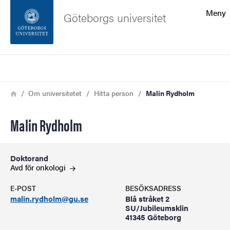
Sökfunktionen
Meny
Göteborgs universitet
Sidfoten
Sök
Kontakta universitetet
Länkstig
Hem
Om universitetet
Hitta person
Malin Rydholm
Om webbplatsen
Malin Rydholm
Doktorand
Avd för
onkologi
E-POST
BESÖKSADRESS
malin.rydholm@gu.se
Blå stråket 2
SU/Jubileumsklin
41345 Göteborg