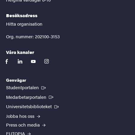
Besöksadress
Hitta organisation
Org. nummer: 202100-3153
Våra kanaler
facebook
linkedin
youtube
instagram
Genvägar
(Extern länk)
Studentportalen
(Extern länk)
Medarbetarportalen
(Extern länk)
Universitetsbiblioteket
Jobba hos oss
Press och media
EUTOPIA