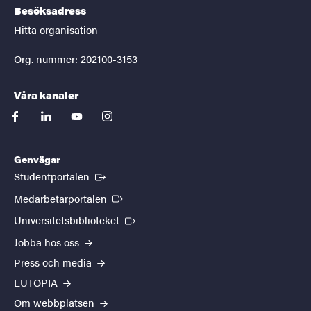
Besöksadress
Hitta organisation
Org. nummer: 202100-3153
Våra kanaler
facebook
linkedin
youtube
instagram
Genvägar
(Extern länk)
Studentportalen
(Extern länk)
Medarbetarportalen
(Extern länk)
Universitetsbiblioteket
Jobba hos oss
Press och media
EUTOPIA
Om webbplatsen