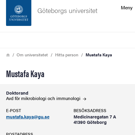
Sökfunktionen
Meny
Göteborgs universitet
Sidfoten
Sök
Kontakta universitetet
Länkstig
Hem
Om universitetet
Hitta person
Mustafa Kaya
Om webbplatsen
Mustafa Kaya
Doktorand
Avd för mikrobiologi och
immunologi
E-POST
BESÖKSADRESS
mustafa.kaya@gu.se
Medicinaregatan 7 A
41390 Göteborg
POSTADRESS