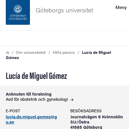
Sökfunktionen
Meny
Göteborgs universitet
Sidfoten
Sök
Kontakta universitetet
Länkstig
Hem
Om universitetet
Hitta person
Lucía de Miguel
Gómez
Om webbplatsen
Lucía de Miguel Gómez
Anknuten till forskning
Avd för obstetrik och
gynekologi
E-POST
BESÖKSADRESS
lucia.de.miguel.gomez@g
Journalvägen 6 Kvinnoklin
u.se
SU/Östra
41685 Göteborg