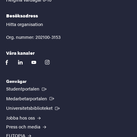
Besöksadress
Hitta organisation
Org. nummer: 202100-3153
Våra kanaler
facebook
linkedin
youtube
instagram
Genvägar
(Extern länk)
Studentportalen
(Extern länk)
Medarbetarportalen
(Extern länk)
Universitetsbiblioteket
Jobba hos oss
Press och media
EUTOPIA