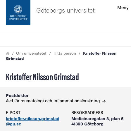
Sökfunktionen
Meny
Göteborgs universitet
Sidfoten
Sök
Kontakta universitetet
Länkstig
Hem
Om universitetet
Hitta person
Kristoffer Nilsson
Grimstad
Om webbplatsen
Kristoffer Nilsson Grimstad
Postdoktor
Avd för reumatologi och
inflammationsforskning
E-POST
BESÖKSADRESS
kristoffer.nilsson.grimstad
Medicinaregatan 3, plan 5
@gu.se
41390 Göteborg