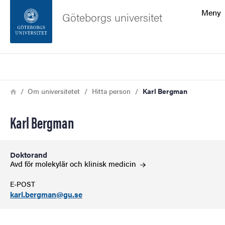
Sökfunktionen
Meny
Göteborgs universitet
Sidfoten
Sök
Kontakta universitetet
Länkstig
Hem
Om universitetet
Hitta person
Karl Bergman
Om webbplatsen
Karl Bergman
Doktorand
Avd för molekylär och klinisk
medicin
E-POST
karl.bergman@gu.se