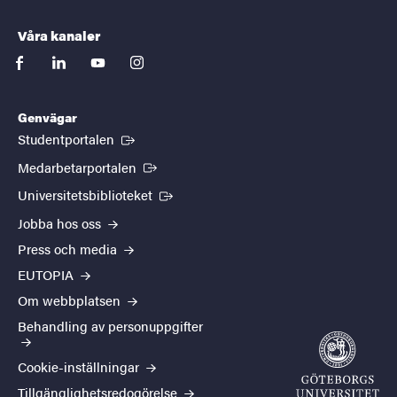
Våra kanaler
facebook
linkedin
youtube
instagram
Genvägar
(Extern länk)
Studentportalen
(Extern länk)
Medarbetarportalen
(Extern länk)
Universitetsbiblioteket
Jobba hos oss
Press och media
EUTOPIA
Om webbplatsen
Behandling av personuppgifter
Cookie-inställningar
Tillgänglighetsredogörelse