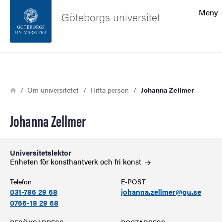
Sökfunktionen
Meny
Göteborgs universitet
Sidfoten
Sök
Kontakta universitetet
Länkstig
Hem
Om universitetet
Hitta person
Johanna Zellmer
Om webbplatsen
Johanna Zellmer
Universitetslektor
Enheten för konsthantverk och fri
konst
Telefon
E-POST
031-786 29 68
johanna.zellmer@gu.se
0766-18 29 68