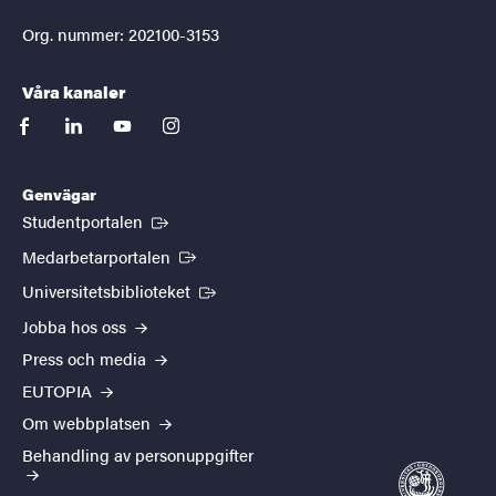
Org. nummer: 202100-3153
Våra kanaler
facebook
linkedin
youtube
instagram
Genvägar
(Extern länk)
Studentportalen
(Extern länk)
Medarbetarportalen
(Extern länk)
Universitetsbiblioteket
Jobba hos oss
Press och media
EUTOPIA
Om webbplatsen
Behandling av personuppgifter