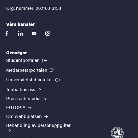
Org. nummer: 202100-3153
Våra kanaler
facebook
linkedin
youtube
instagram
Genvägar
(Extern länk)
Studentportalen
(Extern länk)
Medarbetarportalen
(Extern länk)
Universitetsbiblioteket
Jobba hos oss
Press och media
EUTOPIA
Om webbplatsen
Behandling av personuppgifter