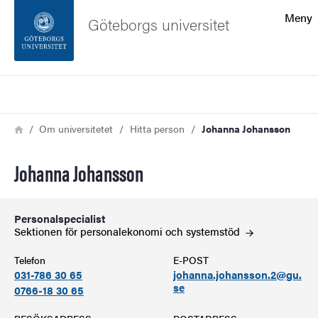
Sökfunktionen
Meny
Göteborgs universitet
Sidfoten
Sök
Kontakta universitetet
Länkstig
Hem
Om universitetet
Hitta person
Johanna Johansson
Om webbplatsen
Johanna Johansson
Personalspecialist
Sektionen för personalekonomi och
systemstöd
Telefon
E-POST
031-786 30 65
johanna.johansson.2@gu.
se
0766-18 30 65