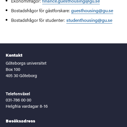
Ekonomifrågor:
finance.guesthousing@gu.se
Bostadsfrågor för gästforskare:
guesthousing@gu.se
Bostadsfrågor för studenter:
studenthousing@gu.se
Kontakt
Göteborgs universitet
Box 100
405 30 Göteborg
Telefonväxel
031-786 00 00
Helgfria vardagar 8-16
Besöksadress