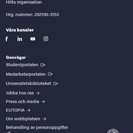
Hitta organisation
Org. nummer: 202100-3153
Våra kanaler
facebook
linkedin
youtube
instagram
Genvägar
(Extern länk)
Studentportalen
(Extern länk)
Medarbetarportalen
(Extern länk)
Universitetsbiblioteket
Jobba hos oss
Press och media
EUTOPIA
Om webbplatsen
Behandling av personuppgifter