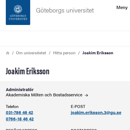
Sökfunktionen
Meny
Göteborgs universitet
Sidfoten
Sök
Kontakta universitetet
Länkstig
Hem
Om universitetet
Hitta person
Joakim Eriksson
Om webbplatsen
Joakim Eriksson
Administratör
Akademiska Möten och
Bostadsservice
Telefon
E-POST
031-786 46 42
joakim.eriksson.3@gu.se
0766-18 46 42