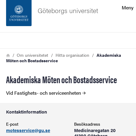
Sökfunktionen
Meny
Göteborgs universitet
Sidfoten
Sök
Kontakta universitetet
Länkstig
Hem
Om universitetet
Hitta organisation
Akademiska
Möten och Bostadsservice
Om webbplatsen
Akademiska Möten och Bostadsservice
Vid Fastighets- och serviceenheten
Kontaktinformation
E-post
Besöksadress
motesservice@gu.se
Medicinaregatan 20
41390 Göteborg