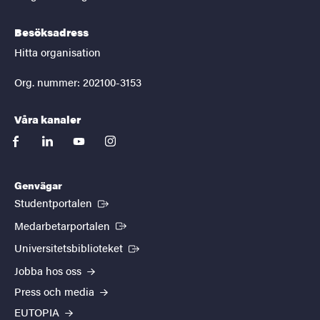
Besöksadress
Hitta organisation
Org. nummer: 202100-3153
Våra kanaler
facebook
linkedin
youtube
instagram
Genvägar
(Extern länk)
Studentportalen
(Extern länk)
Medarbetarportalen
(Extern länk)
Universitetsbiblioteket
Jobba hos oss
Press och media
EUTOPIA