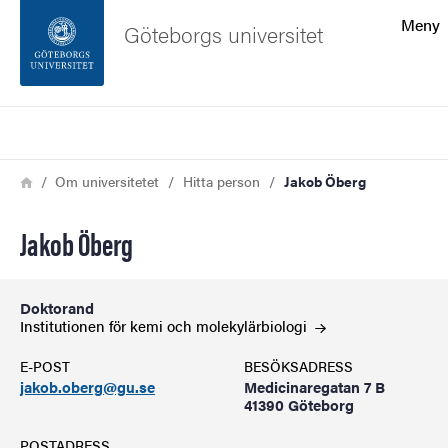
Sökfunktionen
Meny
Göteborgs universitet
Sidfoten
Sök
Kontakta universitetet
Länkstig
Hem
Om universitetet
Hitta person
Jakob Öberg
Om webbplatsen
Jakob Öberg
Doktorand
Institutionen för kemi och
molekylärbiologi
E-POST
BESÖKSADRESS
jakob.oberg@gu.se
Medicinaregatan 7 B
41390 Göteborg
POSTADRESS