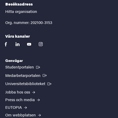
Besöksadress
Hitta organisation
Org. nummer: 202100-3153
Våra kanaler
facebook
linkedin
youtube
instagram
Genvägar
(Extern länk)
Studentportalen
(Extern länk)
Medarbetarportalen
(Extern länk)
Universitetsbiblioteket
Jobba hos oss
Press och media
EUTOPIA
Om webbplatsen