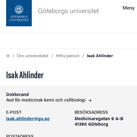
Sökfunktionen
Meny
Göteborgs universitet
Sidfoten
Sök
Kontakta universitetet
Länkstig
Hem
Om universitetet
Hitta person
Isak Ahlinder
Om webbplatsen
Isak Ahlinder
Doktorand
Avd för medicinsk kemi och
cellbiologi
E-POST
BESÖKSADRESS
isak.ahlinder@gu.se
Medicinaregatan 9 A-B
41390 Göteborg
POSTADRESS