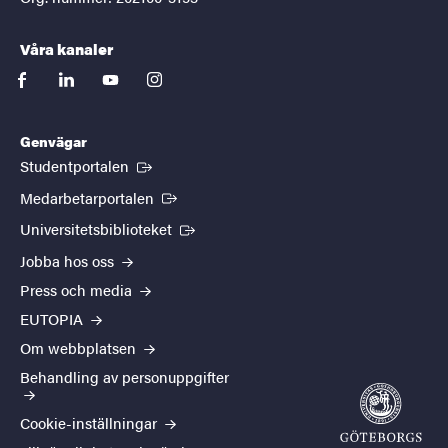
Våra kanaler
facebook
linkedin
youtube
instagram
Genvägar
(Extern länk)
Studentportalen
(Extern länk)
Medarbetarportalen
(Extern länk)
Universitetsbiblioteket
Jobba hos oss
Press och media
EUTOPIA
Om webbplatsen
Behandling av personuppgifter
Cookie-inställningar