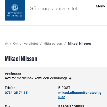
Sökfunktionen
Meny
Göteborgs universitet
Sidfoten
Sök
Kontakta universitetet
Länkstig
Hem
Om universitetet
Hitta person
Mikael Nilsson
Om webbplatsen
Mikael Nilsson
Professor
Avd för medicinsk kemi och
cellbiologi
Telefon
E-POST
0734-25 74 85
mikael.nilsson@anatcell.g
u.se
Fax
BESÖKSADRESS