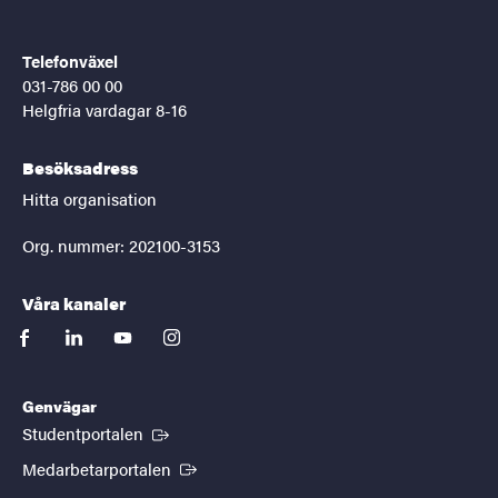
Telefonväxel
031-786 00 00
Helgfria vardagar 8-16
Besöksadress
Hitta organisation
Org. nummer: 202100-3153
Våra kanaler
facebook
linkedin
youtube
instagram
Genvägar
(Extern länk)
Studentportalen
(Extern länk)
Medarbetarportalen