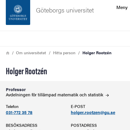
Sökfunktionen
Meny
Göteborgs universitet
Sidfoten
Sök
Kontakta universitetet
Länkstig
Hem
Om universitetet
Hitta person
Holger Rootzén
Om webbplatsen
Holger Rootzén
Professor
Avdelningen för tillämpad matematik och
statistik
Telefon
E-POST
031-772 35 78
holger.rootzen@gu.se
BESÖKSADRESS
POSTADRESS