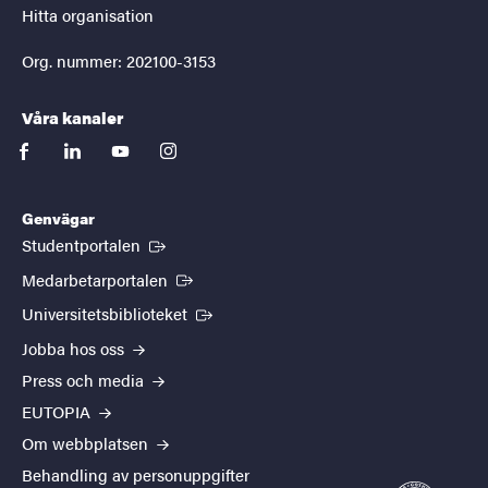
Hitta organisation
Org. nummer: 202100-3153
Våra kanaler
facebook
linkedin
youtube
instagram
Genvägar
(Extern länk)
Studentportalen
(Extern länk)
Medarbetarportalen
(Extern länk)
Universitetsbiblioteket
Jobba hos oss
Press och media
EUTOPIA
Om webbplatsen
Behandling av personuppgifter