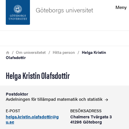
Sökfunktionen
Meny
Göteborgs universitet
Sidfoten
Sök
Kontakta universitetet
Länkstig
Hem
Om universitetet
Hitta person
Helga Kristin
Olafsdottir
Om webbplatsen
Helga Kristin Olafsdottir
Postdoktor
Avdelningen för tillämpad matematik och
statistik
E-POST
BESÖKSADRESS
helga.kristin.olafsdottir@g
Chalmers Tvärgata 3
u.se
41296 Göteborg