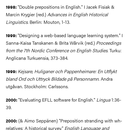
"Double prepositions in English." I Jacek Fisiak &
1998:
Marcin Krygier (red.)
Advances in English Historical
Linguistics
. Berlin: Mouton, 1-13.
"Designing a web-based language learning system." I
1999:
Sanna-Kaisa Tanskanen & Brita Wårvik (red.)
Proceedings
from the 7th Nordic Conference on English Studies
. Turku:
Anglicana Turkuensia, 373-384.
Kejsare, Huliganer och Pappenheimare: En Utflykt
1999:
bland Ord och Uttryck Bildade på Personnamn
. Andra
utgåvan. Stockholm: Carlssons.
"Evaluating EFLL software for English."
Lingua
1:36-
2000:
39.
(& Aimo Seppänen) "Preposition stranding with wh-
2000:
relatives: A historical survey."
English Language and