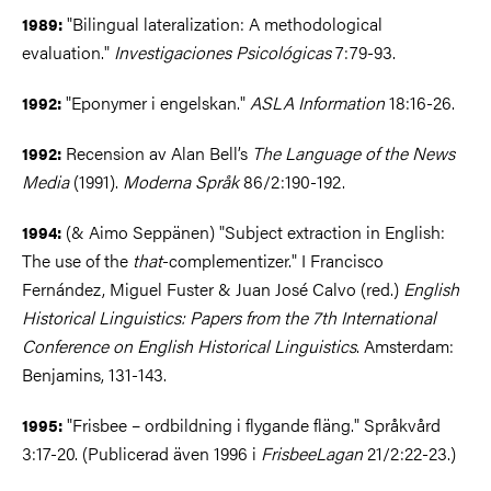
"Bilingual lateralization: A methodological
1989:
evaluation."
Investigaciones Psicológicas
7:79-93.
"Eponymer i engelskan."
ASLA Information
18:16-26.
1992:
Recension av Alan Bell’s
The Language of the News
1992:
Media
(1991).
Moderna Språk
86/2:190-192.
(& Aimo Seppänen) "Subject extraction in English:
1994:
The use of the
that
-complementizer." I Francisco
Fernández, Miguel Fuster & Juan José Calvo (red.)
English
Historical Linguistics: Papers from the 7th International
Conference on English Historical Linguistics
. Amsterdam:
Benjamins, 131-143.
"Frisbee – ordbildning i flygande fläng." Språkvård
1995:
3:17-20. (Publicerad även 1996 i
FrisbeeLagan
21/2:22-23.)