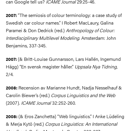
can Google tell us?
ICAME Journal
29:25-46.
“The semiosis of colour terminology: a case study of
2007:
Swedish car colour names.” I Robert MacLaury, Galina
Paramei & Don Dedrick (red.)
Anthropology of Colour:
Interdisciplinary Multilevel Modeling
. Amsterdam: John
Benjamins, 337-345.
(& Britt-Louise Gunnarsson, Lars Hallén, Ingemund
2007:
Hägg) “En svensk magister håller.”
Uppsala Nya Tidning
,
2/4.
Recension av Marianne Hundt, Nadja Nesselhauf &
2008:
Carolin Biewer’s (red.)
Corpus Linguistics and the Web
(2007).
ICAME Journal
32:252-260.
(& Eros Zanchetta) “Web linguistics.” I Anke Lüdeling
2008:
& Merja Kytö (red.)
Corpus Linguistics: An International