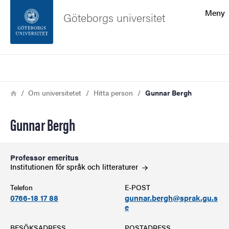
Sökfunktionen
Meny
Göteborgs universitet
Sidfoten
Sök
Kontakta universitetet
Länkstig
Hem
Om universitetet
Hitta person
Gunnar Bergh
Om webbplatsen
Gunnar Bergh
Professor emeritus
Institutionen för språk och
litteraturer
Telefon
E-POST
0766-18 17 88
gunnar.bergh@sprak.gu.s
e
BESÖKSADRESS
POSTADRESS