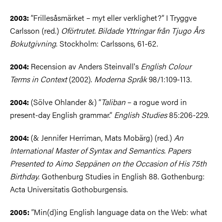
”Frillesåsmärket – myt eller verklighet?” I Tryggve
2003:
Carlsson (red.)
Oförtrutet. Bildade Yttringar från Tjugo Års
Bokutgivning
. Stockholm: Carlssons, 61-62.
Recension av Anders Steinvall's
English Colour
2004:
Terms in Context
(2002).
Moderna Språk
98/1:109-113.
(Sölve Ohlander &) “
Taliban
– a rogue word in
2004:
present-day English grammar.”
English Studies
85:206-229.
(& Jennifer Herriman, Mats Mobärg) (red.)
An
2004:
International Master of Syntax and Semantics. Papers
Presented to Aimo Seppänen on the Occasion of His 75th
Birthday
. Gothenburg Studies in English 88. Gothenburg:
Acta Universitatis Gothoburgensis.
”Min(d)ing English language data on the Web: what
2005: