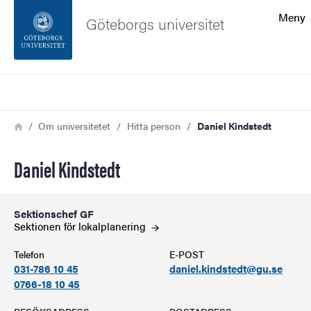
Sökfunktionen
Meny
Göteborgs universitet
Sidfoten
Sök
Kontakta universitetet
Länkstig
Hem
Om universitetet
Hitta person
Daniel Kindstedt
Om webbplatsen
Daniel Kindstedt
Sektionschef GF
Sektionen för
lokalplanering
Telefon
E-POST
031-786 10 45
daniel.kindstedt@gu.se
0766-18 10 45