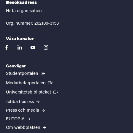
Besöksadress
Hitta organisation
Org. nummer: 202100-3153
Våra kanaler
facebook
linkedin
youtube
instagram
Genvägar
(Extern länk)
Studentportalen
(Extern länk)
Medarbetarportalen
(Extern länk)
Universitetsbiblioteket
Jobba hos oss
Press och media
EUTOPIA
Om webbplatsen