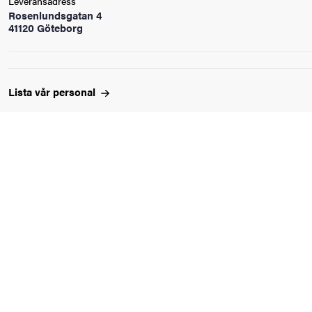
Leveransadress
oss
Rosenlundsgatan 4
41120 Göteborg
on
värderingar
Lista vår
personal
och traditioner