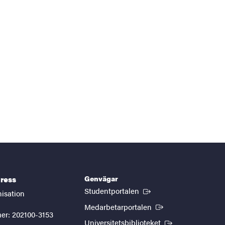
Genvägar
ress
(Extern länk)
Studentportalen
nisation
(Extern länk)
Medarbetarportalen
er: 202100-3153
(Extern länk)
Universitetsbiblioteket