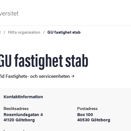
ersitet
t
Hitta organisation
GU fastighet stab
GU fastighet stab
id Fastighets- och serviceenheten
ldning
Kontaktinformation
och innovation
Besöksadress
Postadress
tetet
Rosenlundsgatan 4
Box 100
41120 Göteborg
40530 Göteborg