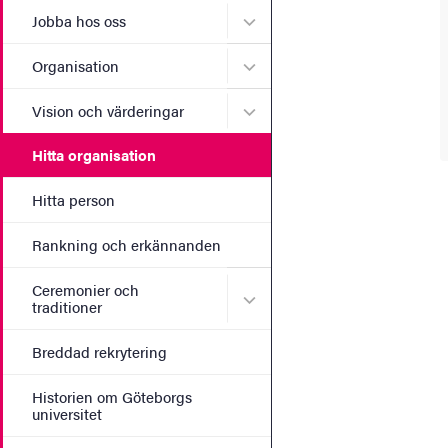
Undermeny för Jobba hos 
Jobba hos oss
Undermeny för Organisati
Organisation
Undermeny för Vision och 
Vision och värderingar
Hitta organisation
Hitta person
Rankning och erkännanden
Ceremonier och
Undermeny för Ceremonier 
traditioner
Breddad rekrytering
Historien om Göteborgs
universitet