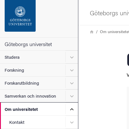
Sökfunktionen
Göteborgs univ
Sidfoten
Länkstig
Hem
Om universitete
Kontakta universitetet
Göteborgs universitet
Undermeny för Studera
Studera
Om webbplatsen
Undermeny för Forskning
Forskning
V
Undermeny för Forskarutbi
Forskarutbildning
Undermeny för Samverkan 
Samverkan och innovation
Undermeny för Om universi
Om universitetet
Undermeny för Kontakt
Kontakt