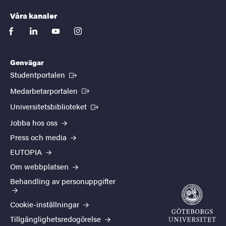
Våra kanaler
facebook
linkedin
youtube
instagram
Genvägar
(Extern länk)
Studentportalen
(Extern länk)
Medarbetarportalen
(Extern länk)
Universitetsbiblioteket
Jobba hos oss
Press och media
EUTOPIA
Om webbplatsen
Behandling av personuppgifter
Cookie-inställningar
Tillgänglighetsredogörelse