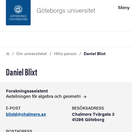
Sökfunktionen
Meny
Göteborgs universitet
Sidfoten
Sök
Kontakta universitetet
Länkstig
Hem
Om universitetet
Hitta person
Daniel Blixt
Om webbplatsen
Daniel Blixt
Forskningsassistent
Avdelningen för algebra och
geometri
E-POST
BESÖKSADRESS
blixtd@chalmers.se
Chalmers Tvärgata 3
41296 Göteborg
POSTADRESS