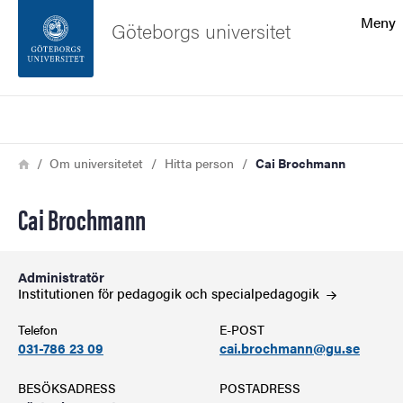
Sökfunktionen
Meny
Göteborgs universitet
Sidfoten
Sök
Kontakta universitetet
Länkstig
Hem
Om universitetet
Hitta person
Cai Brochmann
Om webbplatsen
Cai Brochmann
Administratör
Institutionen för pedagogik och
specialpedagogik
Telefon
E-POST
031-786 23 09
cai.brochmann@gu.se
BESÖKSADRESS
POSTADRESS