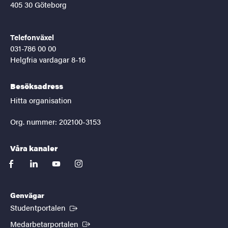
405 30 Göteborg
Telefonväxel
031-786 00 00
Helgfria vardagar 8-16
Besöksadress
Hitta organisation
Org. nummer: 202100-3153
Våra kanaler
facebook
linkedin
youtube
instagram
Genvägar
(Extern länk)
Studentportalen
(Extern länk)
Medarbetarportalen