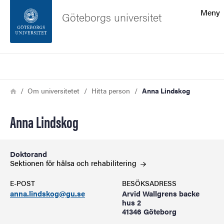
Sökfunktionen
Meny
Göteborgs universitet
Sidfoten
Sök
Kontakta universitetet
Länkstig
Hem
Om universitetet
Hitta person
Anna Lindskog
Om webbplatsen
Anna Lindskog
Doktorand
Sektionen för hälsa och
rehabilitering
E-POST
BESÖKSADRESS
anna.lindskog@gu.se
Arvid Wallgrens backe
hus 2
41346 Göteborg