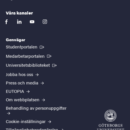
Våra kanaler
facebook
linkedin
youtube
instagram
Genvägar
(Extern länk)
Studentportalen
(Extern länk)
Medarbetarportalen
(Extern länk)
Universitetsbiblioteket
Jobba hos oss
Press och media
EUTOPIA
Om webbplatsen
Behandling av personuppgifter
Cookie-inställningar
Tillgänglighetsredogörelse