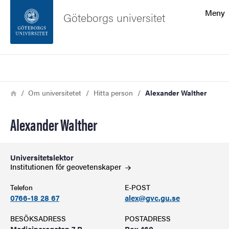
Sökfunktionen
Meny
Göteborgs universitet
Sidfoten
Sök
Kontakta universitetet
Länkstig
Hem
Om universitetet
Hitta person
Alexander Walther
Om webbplatsen
Alexander Walther
Universitetslektor
Institutionen för
geovetenskaper
Telefon
E-POST
0766-18 28 67
alex@gvc.gu.se
BESÖKSADRESS
POSTADRESS
Medicinaregatan 7 B
Box 460