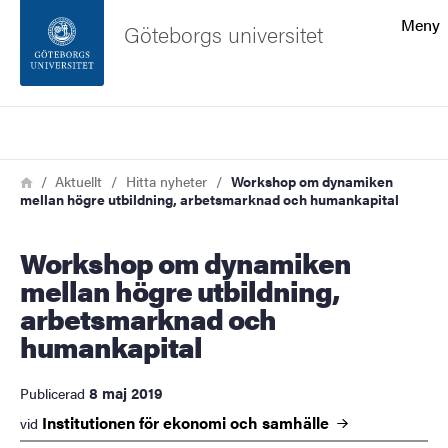
Sökfunktionen
Meny
Göteborgs universitet
Sidfoten
Sök
Kontakta universitetet
Länkstig
Hem
Aktuellt
Hitta nyheter
Workshop om dynamiken
mellan högre utbildning, arbetsmarknad och humankapital
Om webbplatsen
Workshop om dynamiken
mellan högre utbildning,
arbetsmarknad och
humankapital
8 maj 2019
Publicerad
Institutionen för ekonomi och
samhälle
vid