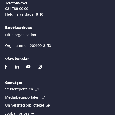
Telefonväxel
031-786 00 00
Helgfria vardagar 8-16
Besöksadress
Hitta organisation
Org. nummer: 202100-3153
Våra kanaler
facebook
linkedin
youtube
instagram
Genvägar
(Extern länk)
Studentportalen
(Extern länk)
Medarbetarportalen
(Extern länk)
Universitetsbiblioteket
Jobba hos oss