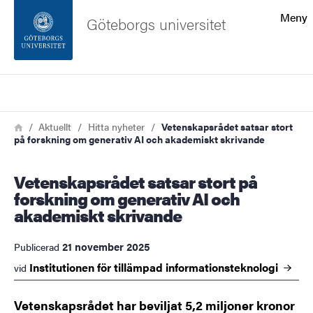
Sökfunktionen
Meny
Göteborgs universitet
Sidfoten
Sök
Kontakta universitetet
Länkstig
Hem
Aktuellt
Hitta nyheter
Vetenskapsrådet satsar stort
på forskning om generativ AI och akademiskt skrivande
Om webbplatsen
Vetenskapsrådet satsar stort på
forskning om generativ AI och
akademiskt skrivande
21 november 2025
Publicerad
Institutionen för tillämpad
informationsteknologi
vid
Vetenskapsrådet har beviljat 5,2 miljoner kronor