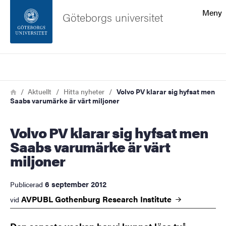
Sökfunktionen
Meny
Göteborgs universitet
Sidfoten
Sök
Kontakta universitetet
Länkstig
Hem
Aktuellt
Hitta nyheter
Volvo PV klarar sig hyfsat men
Saabs varumärke är värt miljoner
Om webbplatsen
Volvo PV klarar sig hyfsat men
Saabs varumärke är värt
miljoner
6 september 2012
Publicerad
AVPUBL Gothenburg Research
Institute
vid