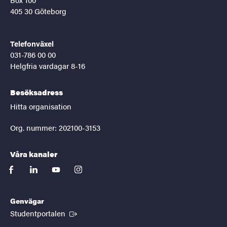
405 30 Göteborg
Telefonväxel
031-786 00 00
Helgfria vardagar 8-16
Besöksadress
Hitta organisation
Org. nummer: 202100-3153
Våra kanaler
facebook
linkedin
youtube
instagram
Genvägar
(Extern länk)
Studentportalen