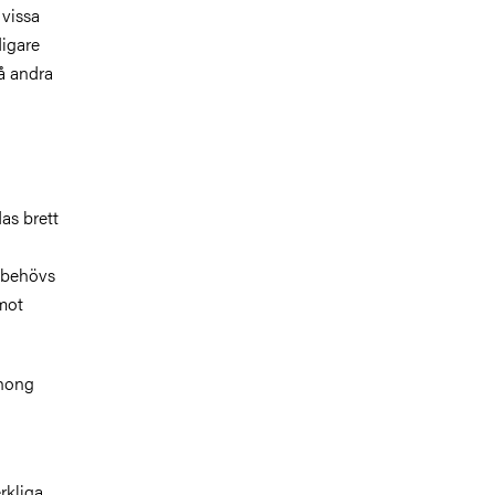
 vissa
digare
å andra
as brett
 behövs
mot
zhong
rkliga