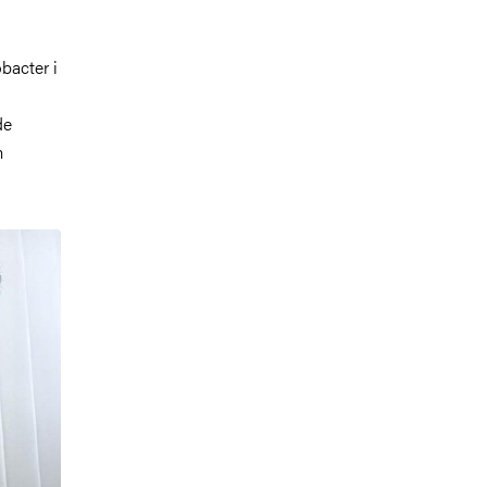
bacter i
de
m