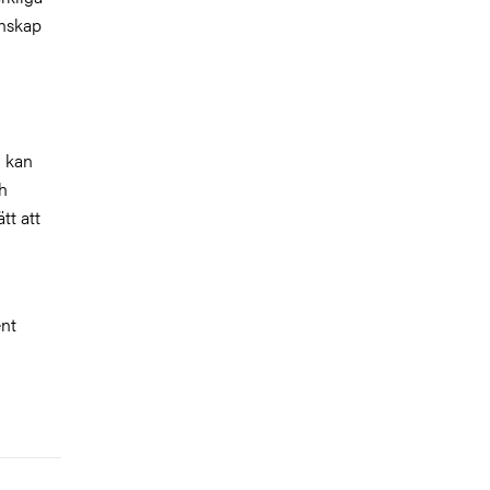
unskap
 kan
ch
tt att
ent