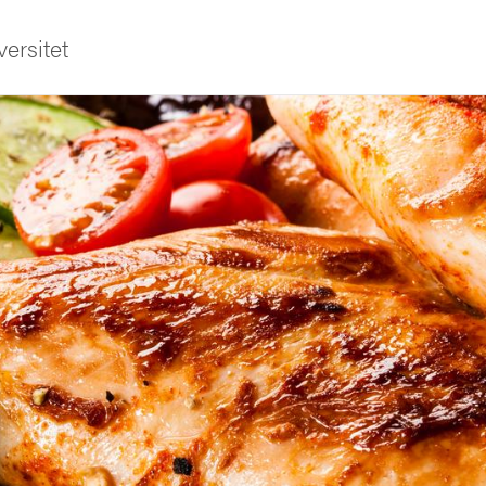
ersitet
ldning
och innovation
tetet