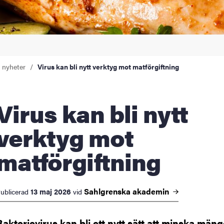
a nyheter
Virus kan bli nytt verktyg mot matförgiftning
s kan bli nytt
verktyg mot
matförgiftning
Sahlgrenska
akademin
13 maj 2026
ublicerad
vid
Bakterievirus kan bli ett nytt sätt att minska män