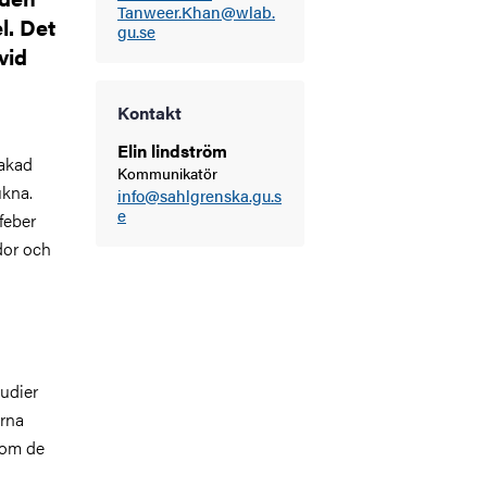
Tanweer.Khan@wlab.
l. Det
gu.se
vid
Kontakt
Elin lindström
sakad
Kommunikatör
ukna.
info@sahlgrenska.gu.s
e
feber
ador och
tudier
arna
 som de