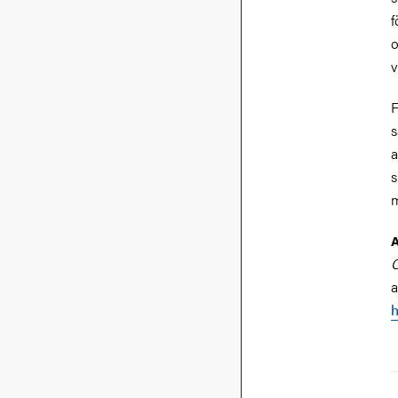
f
o
v
F
s
a
s
m
A
a
h