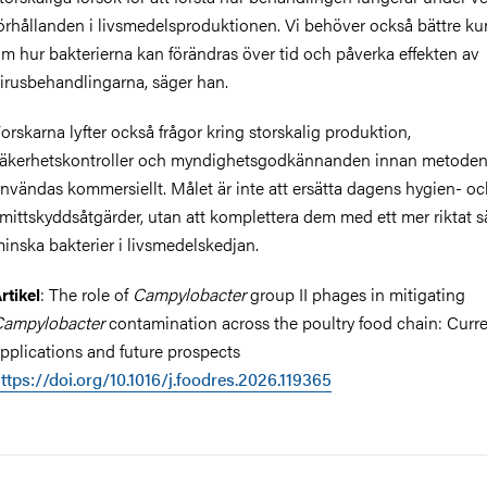
örhållanden i livsmedelsproduktionen. Vi behöver också bättre k
m hur bakterierna kan förändras över tid och påverka effekten av
irusbehandlingarna, säger han.
orskarna lyfter också frågor kring storskalig produktion,
äkerhetskontroller och myndighetsgodkännanden innan metoden
nvändas kommersiellt. Målet är inte att ersätta dagens hygien- o
mittskyddsåtgärder, utan att komplettera dem med ett mer riktat sä
inska bakterier i livsmedelskedjan.
: The role of
Campylobacter
group II phages in mitigating
rtikel
Campylobacter
contamination across the poultry food chain: Curr
pplications and future prospects
ttps://doi.org/10.1016/j.foodres.2026.119365