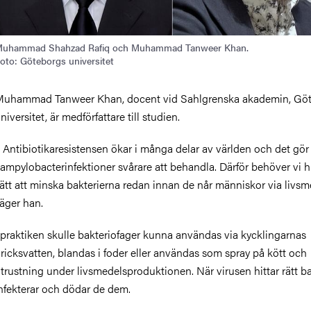
uhammad Shahzad Rafiq och Muhammad Tanweer Khan.
oto: Göteborgs universitet
uhammad Tanweer Khan, docent vid Sahlgrenska akademin, Gö
niversitet, är medförfattare till studien.
 Antibiotikaresistensen ökar i många delar av världen och det gör
ampylobacterinfektioner svårare att behandla. Därför behöver vi h
ätt att minska bakterierna redan innan de når människor via livsm
äger han.
 praktiken skulle bakteriofager kunna användas via kycklingarnas
ricksvatten, blandas i foder eller användas som spray på kött och
trustning under livsmedelsproduktionen. När virusen hittar rätt ba
nfekterar och dödar de dem.