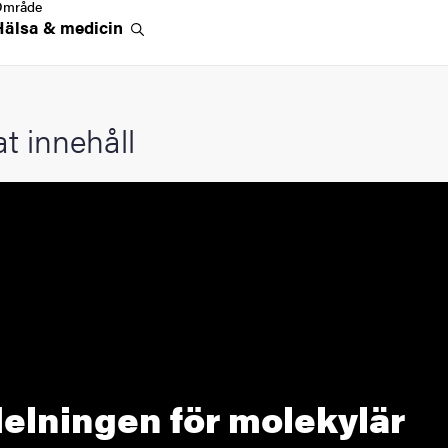
Område
Hälsa &
medicin
at innehåll
elningen för molekylär