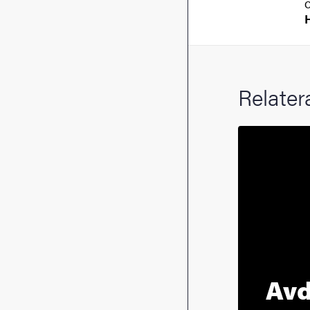
Relater
Avd