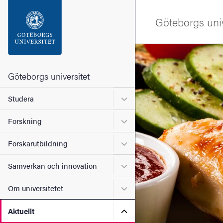
Sökfunktionen
Göteborgs univ
Sidfoten
Bild
Kontakta universitetet
Göteborgs universitet
Undermeny för Studera
Studera
Om webbplatsen
Undermeny för Forskning
Forskning
Undermeny för Forskarutbi
Forskarutbildning
Undermeny för Samverkan 
Samverkan och innovation
Undermeny för Om universi
Om universitetet
Undermeny för Aktuellt
Aktuellt