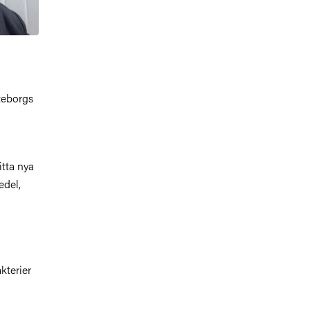
teborgs
itta nya
edel,
kterier