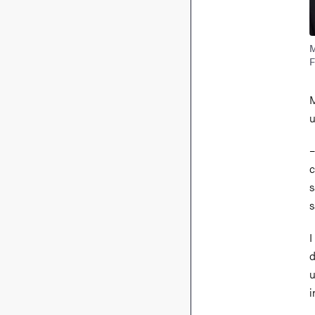
M
F
M
u
–
c
s
s
I
d
u
i