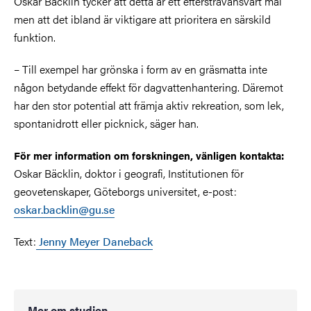
Oskar Bäcklin tycker att detta är ett eftersträvansvärt mål
men att det ibland är viktigare att prioritera en särskild
funktion.
– Till exempel har grönska i form av en gräsmatta inte
någon betydande effekt för dagvattenhantering. Däremot
har den stor potential att främja aktiv rekreation, som lek,
spontanidrott eller picknick, säger han.
För mer information om forskningen, vänligen kontakta:
Oskar Bäcklin, doktor i geografi, Institutionen för
geovetenskaper, Göteborgs universitet, e-post:
oskar.backlin@gu.se
Text:
Jenny Meyer Daneback
Mer om studien