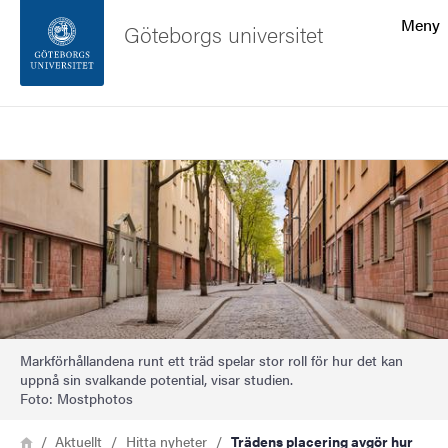
Sökfunktionen
Meny
Göteborgs universitet
Sidfoten
Sök
Kontakta universitetet
Bild
Om webbplatsen
Markförhållandena runt ett träd spelar stor roll för hur det kan
uppnå sin svalkande potential, visar studien.
Foto: Mostphotos
Länkstig
Hem
Aktuellt
Hitta nyheter
Trädens placering avgör hur