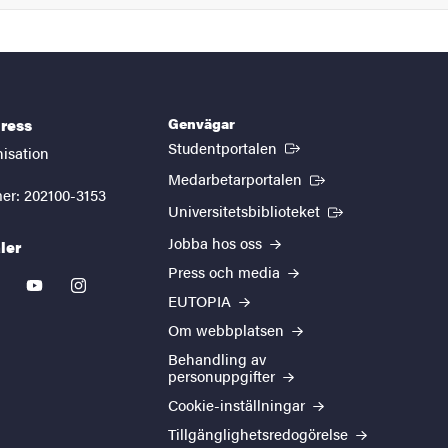
Genvägar
ress
(Extern länk)
Studentportalen
nisation
(Extern länk)
Medarbetarportalen
er: 202100-3153
(Extern länk)
Universitetsbiblioteket
Jobba hos oss
ler
Press och media
kedin
youtube
instagram
EUTOPIA
Om webbplatsen
Behandling av
personuppgifter
Cookie-inställningar
Tillgänglighetsredogörelse