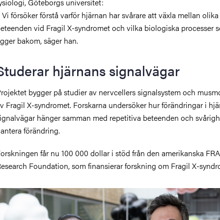
ysiologi, Göteborgs universitet:
 Vi försöker förstå varför hjärnan har svårare att växla mellan olika
eteenden vid Fragil X-syndromet och vilka biologiska processer 
igger bakom, säger han.
Studerar hjärnans signalvägar
rojektet bygger på studier av nervcellers signalsystem och musm
v Fragil X-syndromet. Forskarna undersöker hur förändringar i hj
ignalvägar hänger samman med repetitiva beteenden och svårighe
antera förändring.
orskningen får nu 100 000 dollar i stöd från den amerikanska FR
esearch Foundation, som finansierar forskning om Fragil X-syndr