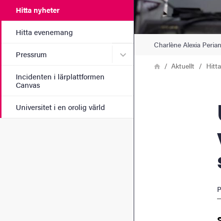
Hitta nyheter
Hitta evenemang
Charlène Alexia Peri
Undermeny för Pressrum
Pressrum
Länkstig
Hem
Aktuellt
Hitt
Incidenten i lärplattformen
Canvas
Unde
Universitet i en orolig värld
P