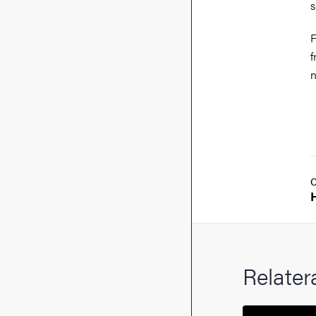
s
F
f
n
Relater