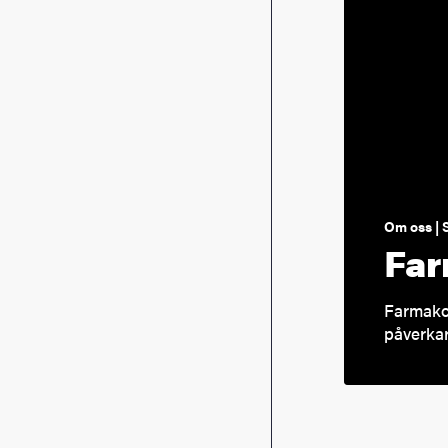
Om oss | 
Far
Farmakol
påverkar