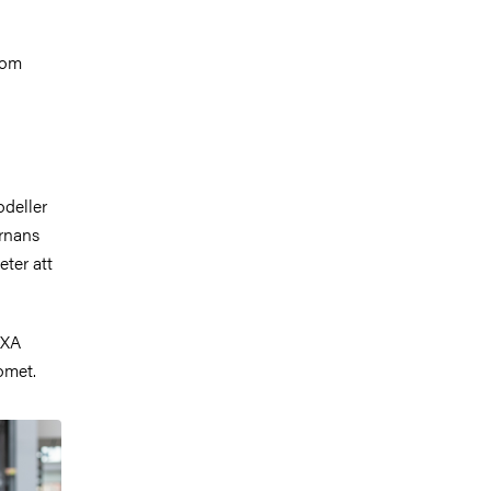
som
odeller
ärnans
ter att
AXA
omet.