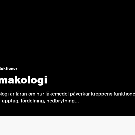
Sektioner
makologi
ogi är läran om hur läkemedel påverkar kroppens funktion
 upptag, fördelning, nedbrytning…