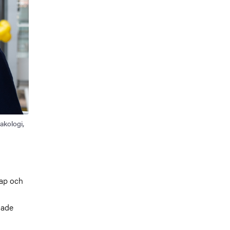
akologi,
kap och
hade