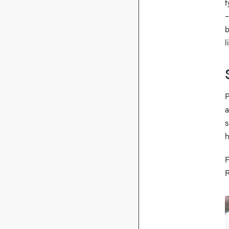
f
–
b
l
P
a
s
h
F
R