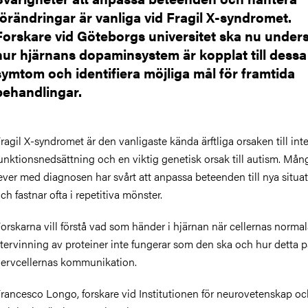
förändringar är vanliga vid Fragil X-syndromet.
Forskare vid Göteborgs universitet ska nu under
hur hjärnans dopaminsystem är kopplat till dessa
symtom och identifiera möjliga mål för framtida
behandlingar.
ragil X-syndromet är den vanligaste kända ärftliga orsaken till inte
unktionsnedsättning och en viktig genetisk orsak till autism. Må
ever med diagnosen har svårt att anpassa beteenden till nya situa
ch fastnar ofta i repetitiva mönster.
orskarna vill förstå vad som händer i hjärnan när cellernas norma
tervinning av proteiner inte fungerar som den ska och hur detta 
ervcellernas kommunikation.
rancesco Longo, forskare vid Institutionen för neurovetenskap oc