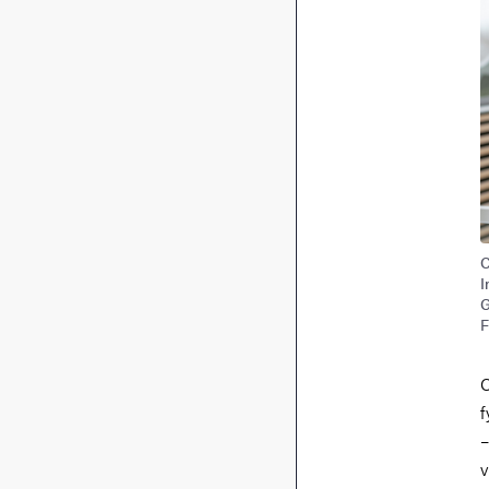
C
I
G
F
C
f
–
v