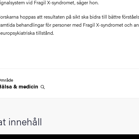
ignalsystem vid Fragil X-syndromet, säger hon.
orskarna hoppas att resultaten på sikt ska bidra till bättre förståe
ramtida behandlingar för personer med Fragil X-syndromet och a
europsykiatriska tillstånd.
Område
Hälsa &
medicin
at innehåll