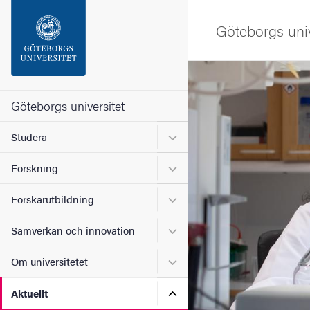
Sökfunktionen
Göteborgs univ
Sidfoten
Bild
Kontakta universitetet
Göteborgs universitet
Undermeny för Studera
Studera
Om webbplatsen
Undermeny för Forskning
Forskning
Undermeny för Forskarutbi
Forskarutbildning
Undermeny för Samverkan 
Samverkan och innovation
Undermeny för Om universi
Om universitetet
Undermeny för Aktuellt
Aktuellt