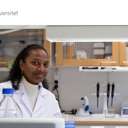
ersitet
ldning
och innovation
tetet