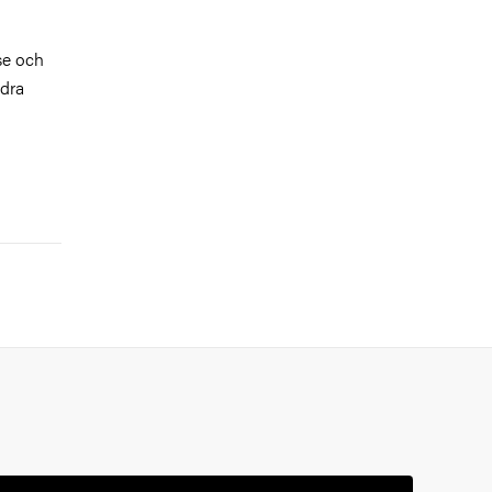
lse och
ndra