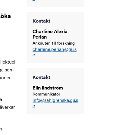
söka
Kontakt
Charlène Alexia
Perian
Anknuten till forskning
charlene.perian@gu.s
e
llektuell
nga som
Kontakt
tioner
Elin lindström
Kommunikatör
la
info@sahlgrenska.gu.s
e
påverkar
h