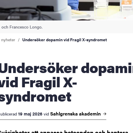
an och Francesco Longo.
a nyheter
Undersöker dopamin vid Fragil X-syndromet
rsöker dopamin
vid Fragil X-
syndromet
Sahlgrenska
akademin
19 maj 2026
ublicerad
vid
Svårigheter att anpassa beteenden och hantera