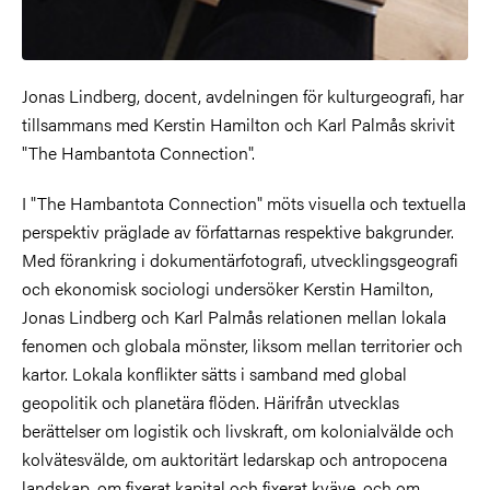
Jonas Lindberg, docent, avdelningen för kulturgeografi, har
tillsammans med Kerstin Hamilton och Karl Palmås skrivit
"The Hambantota Connection".
I "The Hambantota Connection" möts visuella och textuella
perspektiv präglade av författarnas respektive bakgrunder.
Med förankring i dokumentärfotografi, utvecklingsgeografi
och ekonomisk sociologi undersöker Kerstin Hamilton,
Jonas Lindberg och Karl Palmås relationen mellan lokala
fenomen och globala mönster, liksom mellan territorier och
kartor. Lokala konflikter sätts i samband med global
geopolitik och planetära flöden. Härifrån utvecklas
berättelser om logistik och livskraft, om kolonialvälde och
kolvätesvälde, om auktoritärt ledarskap och antropocena
landskap, om fixerat kapital och fixerat kväve, och om