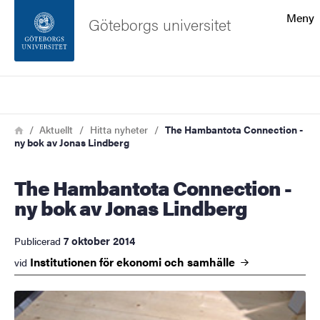
Sökfunktionen
Meny
Göteborgs universitet
Sidfoten
Sök
Kontakta universitetet
Länkstig
Hem
Aktuellt
Hitta nyheter
The Hambantota Connection -
ny bok av Jonas Lindberg
Om webbplatsen
The Hambantota Connection -
ny bok av Jonas Lindberg
7 oktober 2014
Publicerad
Institutionen för ekonomi och
samhälle
vid