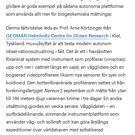
glidare är goda exempel på sådana autonoma plattformar
som används allt mer för biogeokemiska mätningar.
Denna fältvistelse leds av Prof. Arne Körtzinger från
GEOMAR Helmholtz Centre for Ocean Research
i Kiel,
Tyskland. Huvudsyftet är att testa modern autonom
observationsutrustning i fält. Det är ett i havsbotten
förankrat system med instrument som profilerar (vinschas)
upp och ner i vattnet längs en vajer, en vågglidare och en
bogserad videoprofilerare liksom nya sensorer för syre och
koldioxid. Den bottenförankrade profileraren sattes ut från
forskningsfartyget
Nereus
2 september och mätte från ytan
till 140 meters djup varannan timme i tre dagar. En andra
utsättning gjordes en vecka senare. Vågglidaren – en
surfbrädeliknande, simmande instrumentplattform som
använder våg- och solkraft och kan göra årslånga
expeditioner över världshaven med sofistikerad