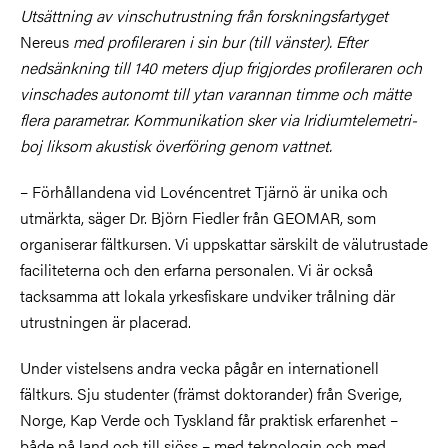
Utsättning av vinschutrustning från forskningsfartyget
Nereus
med profileraren i sin bur (till vänster). Efter
nedsänkning till 140 meters djup frigjordes profileraren och
vinschades autonomt till ytan varannan timme och mätte
flera parametrar. Kommunikation sker via Iridiumtelemetri-
boj liksom akustisk överföring genom vattnet.
– Förhållandena vid Lovéncentret Tjärnö är unika och
utmärkta, säger Dr. Björn Fiedler från GEOMAR, som
organiserar fältkursen. Vi uppskattar särskilt de välutrustade
faciliteterna och den erfarna personalen. Vi är också
tacksamma att lokala yrkesfiskare undviker trålning där
utrustningen är placerad.
Under vistelsens andra vecka pågår en internationell
fältkurs. Sju studenter (främst doktorander) från Sverige,
Norge, Kap Verde och Tyskland får praktisk erfarenhet –
både på land och till sjöss – med teknologin och med