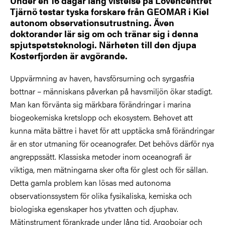
Under en 16 dagar lång vistelse på Lovéncentret
Tjärnö testar tyska forskare från GEOMAR i Kiel
autonom observationsutrustning. Även
doktorander lär sig om och tränar sig i denna
spjutspetsteknologi. Närheten till den djupa
Kosterfjorden är avgörande.
Uppvärmning av haven, havsförsurning och syrgasfria
bottnar – människans påverkan på havsmiljön ökar stadigt.
Man kan förvänta sig märkbara förändringar i marina
biogeokemiska kretslopp och ekosystem. Behovet att
kunna mäta bättre i havet för att upptäcka små förändringar
är en stor utmaning för oceanografer. Det behövs därför nya
angreppssätt. Klassiska metoder inom oceanografi är
viktiga, men mätningarna sker ofta för glest och för sällan.
Detta gamla problem kan lösas med autonoma
observationssystem för olika fysikaliska, kemiska och
biologiska egenskaper hos ytvatten och djuphav.
Mätinstrument förankrade under lång tid, Argobojar och