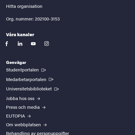
Hitta organisation
Org. nummer: 202100-3153
Våra kanaler
facebook
linkedin
youtube
instagram
Genvägar
(Extern länk)
Studentportalen
(Extern länk)
Medarbetarportalen
(Extern länk)
Universitetsbiblioteket
Jobba hos oss
Press och media
EUTOPIA
Om webbplatsen
Behandling av personuppgifter