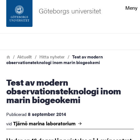
Sökfunktionen
Meny
Göteborgs universitet
Sidfoten
Sök
Kontakta universitetet
Länkstig
Hem
Aktuellt
Hitta nyheter
Test av modern
observationsteknologi inom marin biogeokemi
Om webbplatsen
Test av modern
observationsteknologi inom
marin biogeokemi
8 september 2014
Publicerad
Tjärnö marina
laboratorium
vid