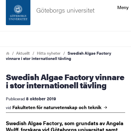
Sökfunktionen
Meny
Göteborgs universitet
Sidfoten
Sök
Kontakta universitetet
Länkstig
Hem
Aktuellt
Hitta nyheter
Swedish Algae Factory
vinnare i stor internationell tävling
Om webbplatsen
Swedish Algae Factory vinnare
i stor internationell tävling
8 oktober 2019
Publicerad
Fakulteten för naturvetenskap och
teknik
vid
Swedish Algae Factory, som grundats av Angela
Wulff, forskare vid Göteborgs universitet samt