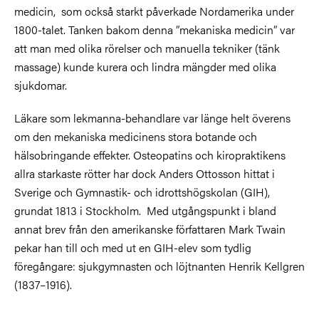
medicin, som också starkt påverkade Nordamerika under
1800-talet. Tanken bakom denna ”mekaniska medicin” var
att man med olika rörelser och manuella tekniker (tänk
massage) kunde kurera och lindra mängder med olika
sjukdomar.
Läkare som lekmanna-behandlare var länge helt överens
om den mekaniska medicinens stora botande och
hälsobringande effekter. Osteopatins och kiropraktikens
allra starkaste rötter har dock Anders Ottosson hittat i
Sverige och Gymnastik- och idrottshögskolan (GIH),
grundat 1813 i Stockholm. Med utgångspunkt i bland
annat brev från den amerikanske författaren Mark Twain
pekar han till och med ut en GIH-elev som tydlig
föregångare: sjukgymnasten och löjtnanten Henrik Kellgren
(1837–1916).