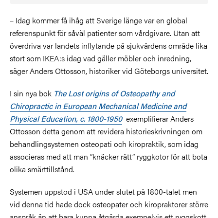
– Idag kommer få ihåg att Sverige länge var en global
referenspunkt för såväl patienter som vårdgivare. Utan att
överdriva var landets inflytande på sjukvårdens område lika
stort som IKEA:s idag vad gäller möbler och inredning,
säger Anders Ottosson, historiker vid Göteborgs universitet.
I sin nya bok
The Lost origins of Osteopathy and
Chiropractic in European Mechanical Medicine and
Physical Education, c. 1800-1950
exemplifierar Anders
Ottosson detta genom att revidera historieskrivningen om
behandlingsystemen osteopati och kiropraktik, som idag
associeras med att man ”knäcker rätt” ryggkotor för att bota
olika smärttillstånd.
Systemen uppstod i USA under slutet på 1800-talet men
vid denna tid hade dock osteopater och kiropraktorer större
anspråk än att bara kunna åtgärda exempelvis ett ryggskott.