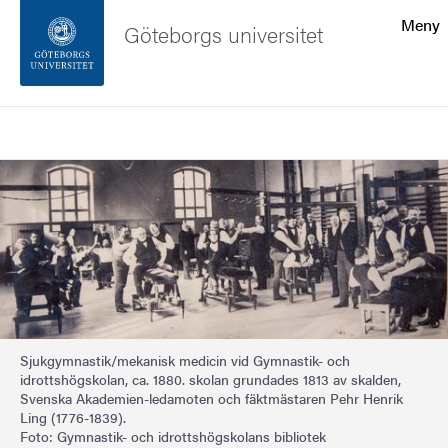
Sökfunktionen
Meny
Göteborgs universitet
Sidfoten
Sök
Kontakta universitetet
Bild
Om webbplatsen
Sjukgymnastik/mekanisk medicin vid Gymnastik- och
idrottshögskolan, ca. 1880. skolan grundades 1813 av skalden,
Svenska Akademien-ledamoten och fäktmästaren Pehr Henrik
Ling (1776-1839).
Foto: Gymnastik- och idrottshögskolans bibliotek