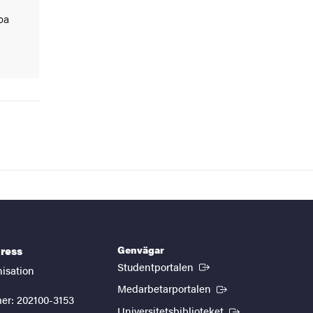
pa
Genvägar
ress
(Extern länk)
Studentportalen
nisation
(Extern länk)
Medarbetarportalen
er: 202100-3153
(Extern länk)
Universitetsbiblioteket