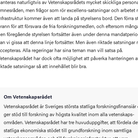
anteras naturligtvis av Vetenskapsrådets mycket skickliga persona
mnesråden, men frågor som rör excellens-satsningar och arbetet
nfrastruktur kommer även att landa på styrelsens bord. Den förra s
rann för att försvara de fria forskningsmedlen, och eftersom mång
en föregående styrelsen fortsätter även under denna mandatperio
an vi gissa att denna linje fortsätter. Men även riktade satsningar
ccepteras. Alla regeringar har sina teman man vill satsa på.
etenskapsrådet har dock ofta möjlighet att påverka hanteringen 
iktade satsningar så att innehållet blir bra.
Om Vetenskapsrådet
Vetenskapsrådet är Sveriges största statliga forskningsfinansiär
ger stöd till forskning av högsta kvalitet inom alla vetenskaps-
områden. Vetenskapsrådet har tre huvuduppgifter, att fördela de
statliga ekonomiska stödet till grundforskning inom samtliga