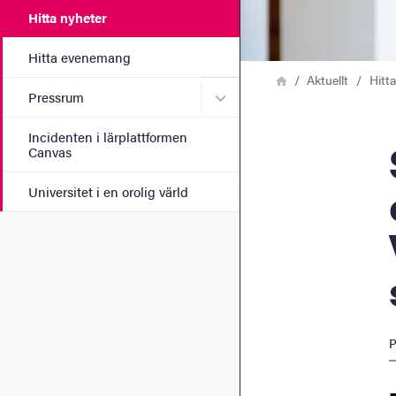
Hitta nyheter
Hitta evenemang
Länkstig
Hem
Aktuellt
Hitt
Undermeny för Pressrum
Pressrum
Incidenten i lärplattformen
Sus
Canvas
Universitet i en orolig värld
P