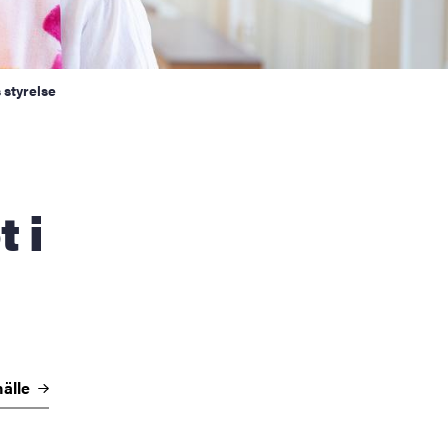
 styrelse
 i
älle