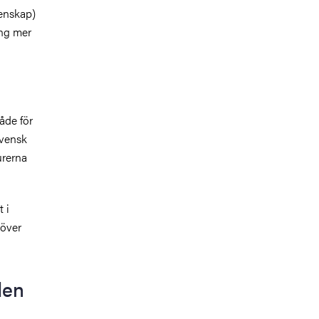
enskap)
ing mer
åde för
svensk
urerna
 i
 över
den