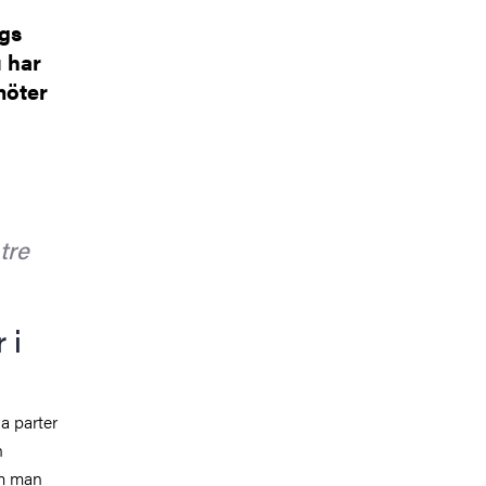
rgs
u har
möter
tre
 i
la parter
n
om man