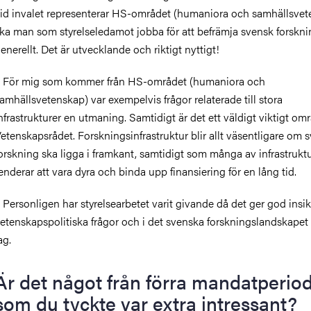
id invalet representerar HS-området (humaniora och samhällsvet
ka man som styrelseledamot jobba för att befrämja svensk forskn
enerellt. Det är utvecklande och riktigt nyttigt!
 För mig som kommer från HS-området (humaniora och
amhällsvetenskap) var exempelvis frågor relaterade till stora
nfrastrukturer en utmaning. Samtidigt är det ett väldigt viktigt omr
etenskapsrådet. Forskningsinfrastruktur blir allt väsentligare om 
orskning ska ligga i framkant, samtidigt som många av infrastrukt
enderar att vara dyra och binda upp finansiering för en lång tid.
 Personligen har styrelsearbetet varit givande då det ger god insikt
etenskapspolitiska frågor och i det svenska forskningslandskapet
ag.
Är det något från förra mandatperio
som du tyckte var extra intressant?