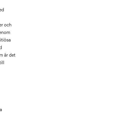
ed
er och
genom
itiösa
ed
om är det
ill
ra