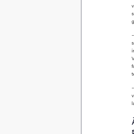
v
s
g
–
s
i
V
f
t
–
v
l