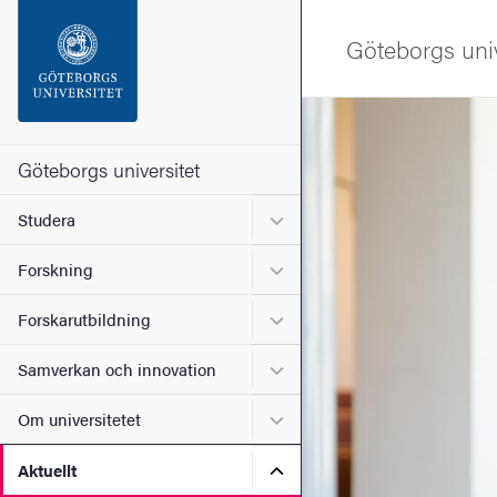
Sökfunktionen
Göteborgs univ
Sidfoten
Bild
Kontakta universitetet
Göteborgs universitet
Undermeny för Studera
Studera
Om webbplatsen
Undermeny för Forskning
Forskning
Undermeny för Forskarutbi
Forskarutbildning
Undermeny för Samverkan 
Samverkan och innovation
Undermeny för Om universi
Om universitetet
Undermeny för Aktuellt
Aktuellt