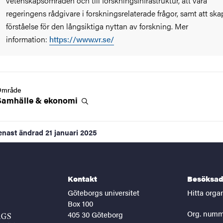
vetenskapsområden och till forskningsinfrastruktur, att vara
regeringens rådgivare i forskningsrelaterade frågor, samt att ska
förståelse för den långsiktiga nyttan av forskning. Mer
information:
https://www.vr.se/
Område
Samhälle &
ekonomi
enast ändrad
21 januari 2025
Kontakt
Besöksad
Göteborgs universitet
Hitta orga
Box 100
Org. numm
405 30 Göteborg