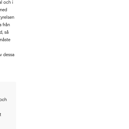
l och i
 med
tyrelsen
a från
d, så
 måste
av dessa
 och
t