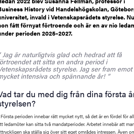
Redan 2022 blev Susanna Fellman, professor i
Business History vid Handelshögskolan, Götebo
universitet, invald i Vetenskapsrådets styrelse. N
hon fått förnyat förtroende och är en av nio leda
under perioden 2025–2027.
Jag är naturligtvis glad och hedrad att få
förtroendet att sitta en andra period i
Vetenskapsrådets styrelse. Jag ser fram emot 
mycket intensiva och spännande år!
Vad tar du med dig från dina första år
styrelsen?
 Första perioden innebar rätt mycket nytt, så det är en fördel för al
tt ledamöter kan sitta två mandatperioder. Arbetet innebär att ma
ttryckligen ska ställa sig över sitt eget områdes intressen. Även 