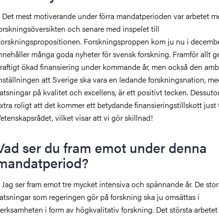
 Det mest motiverande under förra mandatperioden var arbetet m
orskningsöversikten och senare med inspelet till
orskningspropositionen. Forskningsproppen kom ju nu i decemb
nnehåller många goda nyheter för svensk forskning. Framför allt 
raftigt ökad finansiering under kommande år, men också den amb
nställningen att Sverige ska vara en ledande forskningsnation, m
atsningar på kvalitet och excellens, är ett positivt tecken. Dessut
xtra roligt att det kommer ett betydande finansieringstillskott just t
etenskapsrådet, vilket visar att vi gör skillnad!
Vad ser du fram emot under denna
mandatperiod?
 Jag ser fram emot tre mycket intensiva och spännande år. De sto
atsningar som regeringen gör på forskning ska ju omsättas i
erksamheten i form av högkvalitativ forskning. Det största arbetet