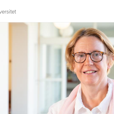
ersitet
ldning
och innovation
tetet