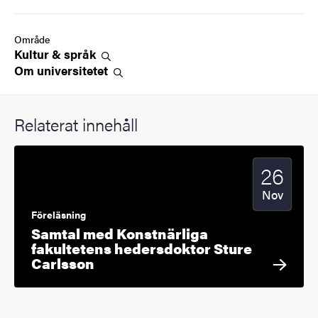
Område
Kultur &
språk
Om
universitetet
Relaterat innehåll
26
Startdatum
2025
Nov
Föreläsning
Samtal med Konstnärliga
fakultetens hedersdoktor Sture
Carlsson