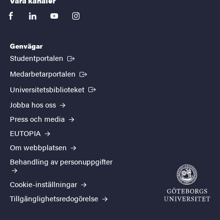
Våra kanaler
facebook
linkedin
youtube
instagram
Genvägar
(Extern länk)
Studentportalen
(Extern länk)
Medarbetarportalen
(Extern länk)
Universitetsbiblioteket
Jobba hos oss
Press och media
EUTOPIA
Om webbplatsen
Behandling av personuppgifter
Cookie-inställningar
Tillgänglighetsredogörelse