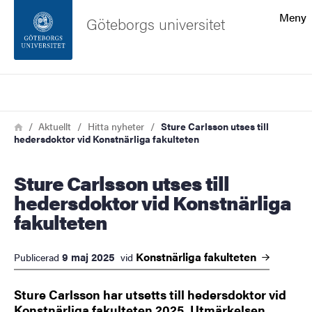
Sökfunktionen
Meny
Göteborgs universitet
Sidfoten
Sök
Kontakta universitetet
Länkstig
Hem
Aktuellt
Hitta nyheter
Sture Carlsson utses till
hedersdoktor vid Konstnärliga fakulteten
Om webbplatsen
Sture Carlsson utses till
hedersdoktor vid Konstnärliga
fakulteten
Konstnärliga
fakulteten
9 maj 2025
Publicerad
vid
Sture Carlsson har utsetts till hedersdoktor vid
Konstnärliga fakulteten 2025. Utmärkelsen