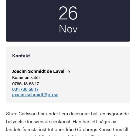
26
Startdatum
2025
Nov
Kontakt
Joacim Schmidt de
Laval
Kommunikatör
0766-18 68 17
031-786 68 17
joacim.schmidt@gu.se
Sture Carlsson har under flera decennier haft en avgörande
betydelse för svensk scenkonst. Han har lett några av
landets främsta institutioner, från Göteborgs Konserthus till