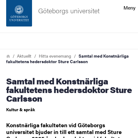
Sökfunktionen
Meny
Göteborgs universitet
Sidfoten
Sök
Kontakta universitetet
Länkstig
Hem
Aktuellt
Hitta evenemang
Samtal med Konstnärliga
fakultetens hedersdoktor Sture Carlsson
Om webbplatsen
Samtal med Konstnärliga
fakultetens hedersdoktor Sture
Carlsson
Kultur & språk
Konstnärliga fakulteten vid Göteborgs
universitet bjuder in till ett samtal med Sture