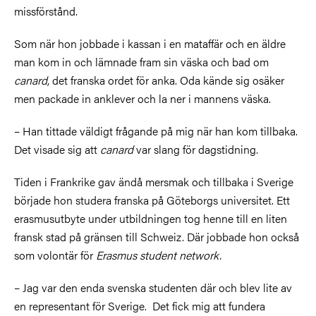
missförstånd.
Som när hon jobbade i kassan i en mataffär och en äldre
man kom in och lämnade fram sin väska och bad om
canard
, det franska ordet för anka. Oda kände sig osäker
men packade in anklever och la ner i mannens väska.
– Han tittade väldigt frågande på mig när han kom tillbaka.
Det visade sig att
canard
var slang för dagstidning.
Tiden i Frankrike gav ändå mersmak och tillbaka i Sverige
började hon studera franska på Göteborgs universitet. Ett
erasmusutbyte under utbildningen tog henne till en liten
fransk stad på gränsen till Schweiz. Där jobbade hon också
som volontär för
Erasmus student network.
– Jag var den enda svenska studenten där och blev lite av
en representant för Sverige. Det fick mig att fundera