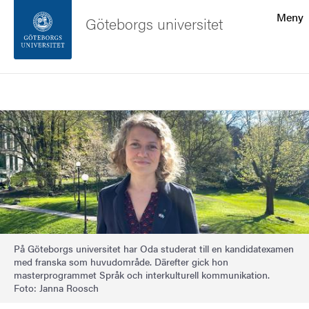
Sökfunktionen
Meny
Göteborgs universitet
Sidfoten
Sök
Kontakta universitetet
Bild
Om webbplatsen
På Göteborgs universitet har Oda studerat till en kandidatexamen
med franska som huvudområde. Därefter gick hon
masterprogrammet Språk och interkulturell kommunikation.
Foto: Janna Roosch