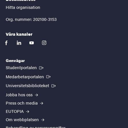
Hitta organisation
Org. nummer: 202100-3153
Våra kanaler
facebook
linkedin
youtube
instagram
Genvägar
(Extern länk)
Studentportalen
(Extern länk)
Medarbetarportalen
(Extern länk)
Universitetsbiblioteket
Jobba hos oss
Press och media
EUTOPIA
Om webbplatsen
Behandling av personuppgifter