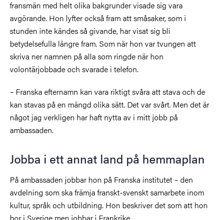
fransmän med helt olika bakgrunder visade sig vara
avgörande. Hon lyfter också fram att småsaker, som i
stunden inte kändes så givande, har visat sig bli
betydelsefulla längre fram. Som när hon var tvungen att
skriva ner namnen på alla som ringde när hon
volontärjobbade och svarade i telefon.
– Franska efternamn kan vara riktigt svåra att stava och de
kan stavas på en mängd olika sätt. Det var svårt. Men det är
något jag verkligen har haft nytta av i mitt jobb på
ambassaden.
Jobba i ett annat land på hemmaplan
På ambassaden jobbar hon på Franska institutet – den
avdelning som ska främja franskt-svenskt samarbete inom
kultur, språk och utbildning. Hon beskriver det som att hon
bor i Sverige men jobbar i Frankrike